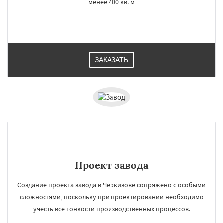
менее 400 кв. м
×
×
Работаем по
УЗНАТЬ ПОДРОБНЕЕ
ЗАКАЗАТЬ
регионам
Черусти
Шаховская
Даю согласие на обработку персональных данных
Проект завода
Создание проекта завода в Черкизове сопряжено с особыми
сложностями, поскольку при проектировании необходимо
учесть все тонкости производственных процессов.