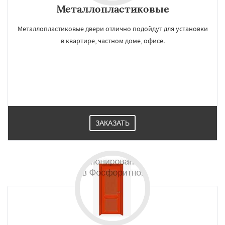
УЗНАТЬ ПОДРОБНЕЕ
Металлопластиковые
регионам
Металлопластиковые двери отлично подойдут для установки
в квартире, частном доме, офисе.
Фряново
Хорлово
Черкизово
Черусти
Шаховская
Даю согласие на обработку персональных данных
ЗАКАЗАТЬ