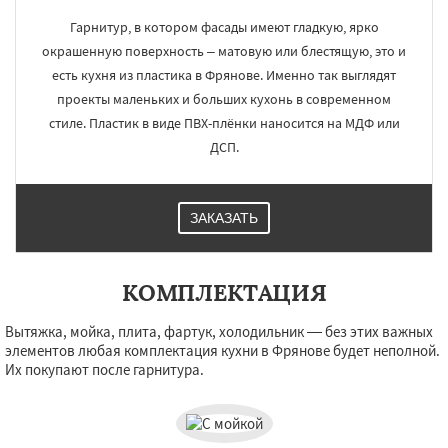
Гарнитур, в котором фасады имеют гладкую, ярко
окрашенную поверхность – матовую или блестящую, это и
есть кухня из пластика в Фрянове. Именно так выглядят
×
×
проекты маленьких и больших кухонь в современном
Работаем по
УЗНАТЬ ПОДРОБНЕЕ
стиле. Пластик в виде ПВХ-плёнки наносится на МДФ или
ДСП.
регионам
Хорлово
Черкизово
Черусти
ЗАКАЗАТЬ
Шаховская
КОМПЛЕКТАЦИЯ
Даю согласие на обработку персональных данных
Вытяжка, мойка, плита, фартук, холодильник — без этих важных
элементов любая комплектация кухни в Фрянове будет неполной.
Их покупают после гарнитура.