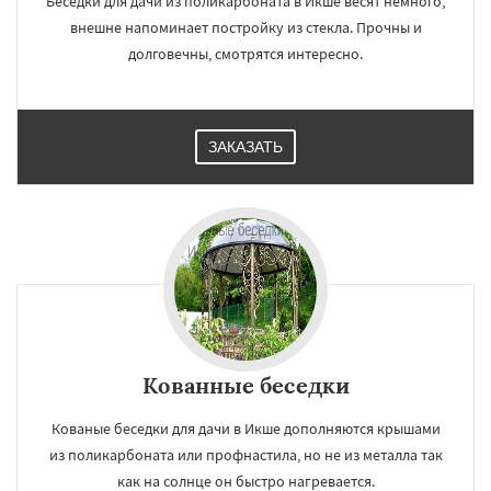
Беседки для дачи из поликарбоната в Икше весят немного,
внешне напоминает постройку из стекла. Прочны и
долговечны, смотрятся интересно.
ЗАКАЗАТЬ
×
×
Работаем по
УЗНАТЬ ПОДРОБНЕЕ
Кованные беседки
регионам
Кованые беседки для дачи в Икше дополняются крышами
из поликарбоната или профнастила, но не из металла так
Ильинский
Красково
Лесной
как на солнце он быстро нагревается.
Лесной Городок
Лопатино
Лотошино