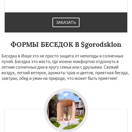
Малаховка
Менделеевск
Михнево
Монино
Нахабино
Некрасовское
Обухово
Октябрьский
Правдинский
Решетниково
Родники
Свердловск
Даю согласие на обработку персональных данных
ЗАКАЗАТЬ
Северный
Софрино
Томилино
Тучково
Уваровка
Удельная
Фосфоритный
Фряново
Хорлово
Черкизово
Черусти
ФОРМЫ БЕСЕДОК В $gorodsklon
Шаховская
Беседка в Икше это не просто защита от непогоды и солнечных
лучей. Беседка это место, где можно комфортно отдохнуть в
летние солнечные дни в кругу семьи или с друзьями. Свежий
воздух, легкий ветерок, ароматы трав и цветов, приятная беседа,
завтрак, обед и ужин на природе, что может быть приятнее!