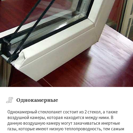
×
×
Работаем по
регионам
Красково
Лесной
Лесной Городок
Лопатино
Лотошино
Малаховка
Менделеевск
Михнево
Монино
Даю согласие на обработку персональных данных
Нахабино
Некрасовское
Обухово
Октябрьский
Правдинский
Решетниково
Родники
Свердловск
Северный
Софрино
Томилино
Тучково
Уваровка
Однокамерные
Удельная
Фосфоритный
Фряново
Хорлово
Черкизово
Черусти
Однокамерный стеклопакет состоит из 2 стекол, а также
Шаховская
воздушной камеры, которая находится между ними. В
данную воздушную камеру могут закачиваться инертные
газы, которые имеют низкую теплопроводность, тем самым