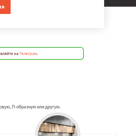
авляйте на
Телеграм
.
ловую, П-образную или другую.