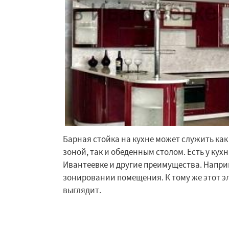
Барная стойка на кухне может служить ка
Работае
зоной, так и обеденным столом. Есть у кух
регио
Ивантеевке и другие преимущества. Напри
зонировании помещения. К тому же этот э
Истра
Кашира
выглядит.
Котельники
Кра
Краснозаводск
Куровское
Лик
Лосино-Петровск