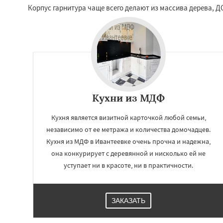
Люберцы
Можа
Корпус гарнитура чаще всего делают из массива дерева, 
Наро-Фоминск
Н
Орехово-Зуево
Пересвет
Подол
Пущино
Раменск
Сергиев Посад
Купавна
Ступи
Кухни из МДФ
Кухня является визитной карточкой любой семьи,
независимо от ее метража и количества домочадцев.
Кухня из МДФ в Ивантеевке очень прочна и надежна,
она конкурирует с деревянной и нисколько ей не
уступает ни в красоте, ни в практичности.
ЗАКАЗАТЬ