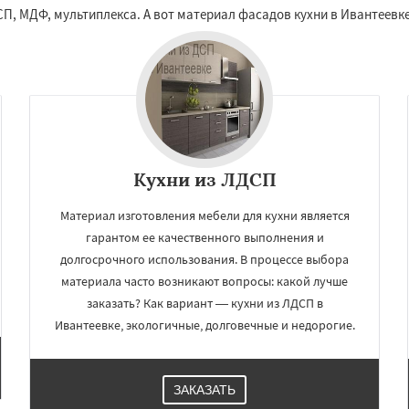
йск
Мытищи
ДСП, МДФ, мультиплекса. А вот материал фасадов кухни в Ивантеев
Даю согласие на обработку персональных данных
огинск
Одинцово
Озеры
Павловский Посад
ьск
Протвино
Пушкино
ое
Реутов
Рошаль
Рузф
Серпухов
Солнечногорск
но
Кухни из ЛДСП
Материал изготовления мебели для кухни является
гарантом ее качественного выполнения и
долгосрочного использования. В процессе выбора
материала часто возникают вопросы: какой лучше
заказать? Как вариант — кухни из ЛДСП в
Ивантеевке, экологичные, долговечные и недорогие.
ЗАКАЗАТЬ