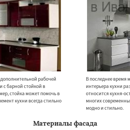
×
×
к дополнительной рабочей
В последнее время 
м по
УЗНАТЬ ПОДРОБНЕЕ
ни с барной стойкой в
интерьера кухни ра
нам
мер, стойка может помочь в
относится кухня-ос
лемент кухни всегда стильно
многих современных
Клин
Коломна
Королев
модно и стильно.
сноармейск
Красногорск
Краснознаменск
Кубинка
Материалы фасада
ино-Дулево
Лобня
ий
Луховицы
Лыткарино