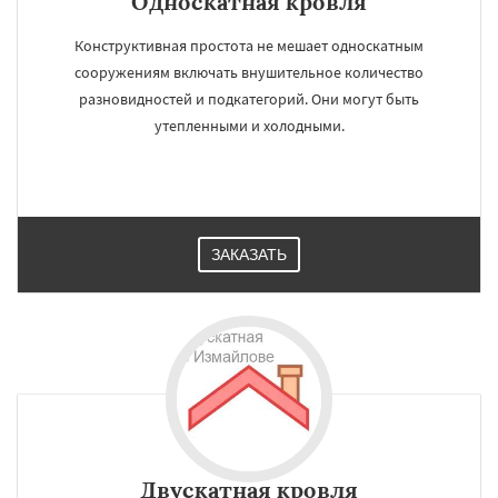
Односкатная кровля
Конструктивная простота не мешает односкатным
сооружениям включать внушительное количество
разновидностей и подкатегорий. Они могут быть
×
×
утепленными и холодными.
Работаем по
УЗНАТЬ ПОДРОБНЕЕ
регионам
Икша
Ильинский
Красково
Лесной
Лесной Городок
Лопатино
Лотошино
ЗАКАЗАТЬ
Малаховка
Менделеевск
Михнево
Монино
Нахабино
Некрасовское
Обухово
Октябрьский
Правдинский
Решетниково
Родники
Свердловск
Даю согласие на обработку персональных данных
Северный
Софрино
Томилино
Тучково
Уваровка
Удельная
Фосфоритный
Фряново
Хорлово
Черкизово
Черусти
Шаховская
Двускатная кровля