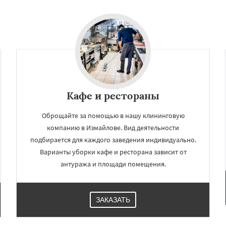
дники
Свердловск
Даю согласие на обработку персональных данных
ино
Томилино
Тучково
ная
Фосфоритный
о
Черкизово
Черусти
Кафе и рестораны
Оброщайте за помощью в нашу клининговую
компанию в Измайлове. Вид деятельности
подбирается для каждого заведения индивидуально.
Варианты уборки кафе и ресторана зависит от
антуража и площади помещения.
ЗАКАЗАТЬ