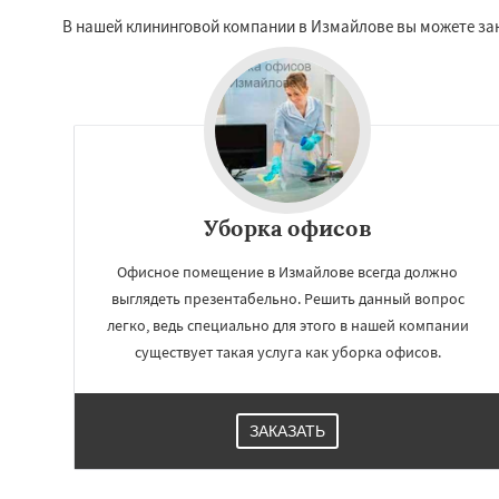
В нашей клининговой компании в Измайлове вы можете за
Уборка офисов
Офисное помещение в Измайлове всегда должно
выглядеть презентабельно. Решить данный вопрос
Работае
легко, ведь специально для этого в нашей компании
регио
существует такая услуга как уборка офисов.
Икша
Ильинский
Лесной Городок
ЗАКАЗАТЬ
Малаховка
Менд
Монино
Нахаби
Обухово
Октябр