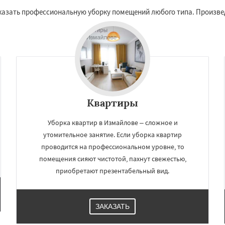
казать профессиональную уборку помещений любого типа. Произвед
Квартиры
Уборка квартир в Измайлове – сложное и
×
×
утомительное занятие. Если уборка квартир
м по
УЗНАТЬ ПОДРОБНЕЕ
проводится на профессиональном уровне, то
нам
помещения сияют чистотой, пахнут свежестью,
приобретают презентабельный вид.
Красково
Лесной
Лопатино
Лотошино
елеевск
Михнево
ЗАКАЗАТЬ
но
Некрасовское
ьский
Правдинский