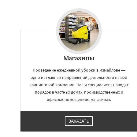
Решетниково
Ро
Северный
Софр
Уваровка
Удель
Фряново
Хорлов
Шаховская
Магазины
Проведение ежедневной уборки в Измайлове —
одно из главных направлений деятельности нашей
клининговой компании. Наши специалисты наводят
порядок в частных домах, производственных и
офисных помещениях, магазинах.
ЗАКАЗАТЬ