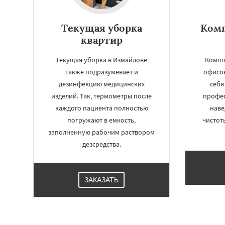
Текущая уборка
Комп
квартир
Текущая уборка в Измайлове
Компл
также подразумевает и
офисов
дезинфекцию медицинских
себя
изделий. Так, термометры после
профес
каждого пациента полностью
нав
погружают в емкость,
чистот
заполненную рабочим раствором
дезсредства.
ЗАКАЗАТЬ