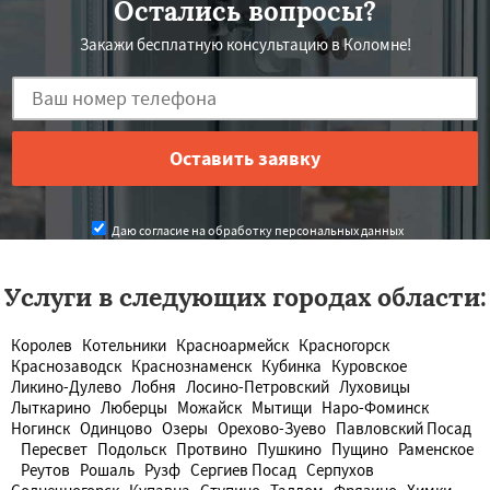
Остались вопросы?
Закажи бесплатную консультацию в Коломне!
Даю согласие на обработку персональных данных
Услуги в следующих городах области:
Королев
Котельники
Красноармейск
Красногорск
Краснозаводск
Краснознаменск
Кубинка
Куровское
Ликино-Дулево
Лобня
Лосино-Петровский
Луховицы
Лыткарино
Люберцы
Можайск
Мытищи
Наро-Фоминск
Ногинск
Одинцово
Озеры
Орехово-Зуево
Павловский Посад
Пересвет
Подольск
Протвино
Пушкино
Пущино
Раменское
Реутов
Рошаль
Рузф
Сергиев Посад
Серпухов