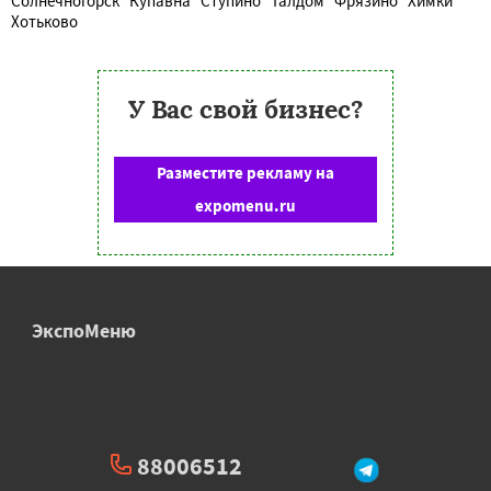
Солнечногорск
Купавна
Ступино
Талдом
Фрязино
Химки
Хотьково
У Вас свой бизнес?
Разместите рекламу на
expomenu.ru
ЭкспоМеню
88006512