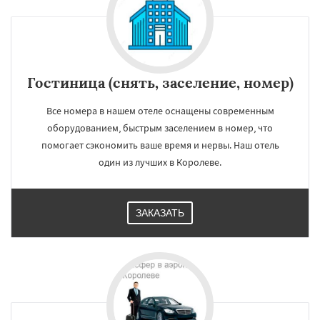
Красногорск
Краснозаводск
Краснознаменск
Кубинка
Куровское
Ликино-Дулево
Лобня
Лосино-Петровский
Луховицы
Лыткарино
Люберцы
Можайск
Мытищи
Даю согласие на обработку персональных данных
Наро-Фоминск
Ногинск
Одинцово
Гостиница (снять, заселение, номер)
Озеры
Орехово-Зуево
Павловский Посад
Пересвет
Подольск
Протвино
Пушкино
Пущино
Раменское
Все номера в нашем отеле оснащены современным
Реутов
Рошаль
Рузф
Сергиев Посад
оборудованием, быстрым заселением в номер, что
Серпухов
Солнечногорск
Купавна
помогает сэкономить ваше время и нервы. Наш отель
Ступино
Талдом
Фрязино
Химки
один из лучших в Королеве.
Хотьково
Черноголовка
ЗАКАЗАТЬ