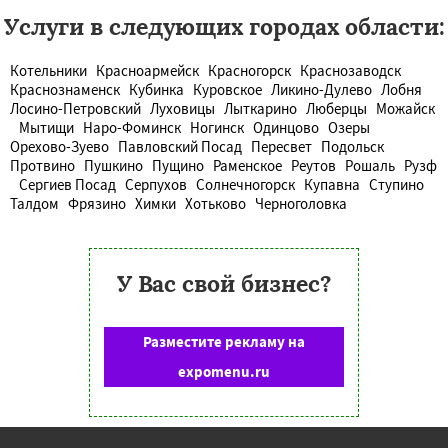
Услуги в следующих городах области:
Котельники
Красноармейск
Красногорск
Краснозаводск
Краснознаменск
Кубинка
Куровское
Ликино-Дулево
Лобня
Лосино-Петровский
Луховицы
Лыткарино
Люберцы
Можайск
Мытищи
Наро-Фоминск
Ногинск
Одинцово
Озеры
Орехово-Зуево
Павловский Посад
Пересвет
Подольск
Протвино
Пушкино
Пущино
Раменское
Реутов
Рошаль
Рузф
Сергиев Посад
Серпухов
Солнечногорск
Купавна
Ступино
Талдом
Фрязино
Химки
Хотьково
Черноголовка
У Вас свой бизнес?
Разместите рекламу на
expomenu.ru