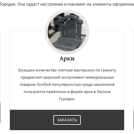
во
Уваровка
Удельная
Городке. Она задаст настроение и повлияет на элементы оформле
Даю согласие на обработку персональных данных
ряново
Хорлово
сти
Шаховская
Арки
Большое количество элитных мастерских по граниту
предлагают широкий ассортимент мемориальных
товаров. Особой популярностью среди заказчиков
пользуются памятники в форме арки в Лесном
Городке.
ЗАКАЗАТЬ