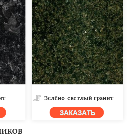
ит
Зелёно-светлый гранит
НИКОВ