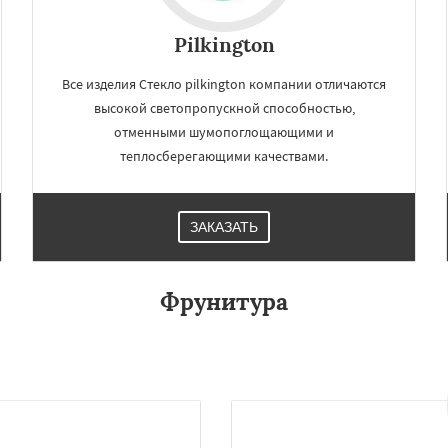
ряново
Хорлово
Даю согласие на обработку персональных данных
сти
Шаховская
Pilkington
Все изделия Стекло pilkington компании отличаются
высокой светопропускной способностью,
отменными шумопоглощающими и
теплосберегающими качествами.
ЗАКАЗАТЬ
Фрунитура