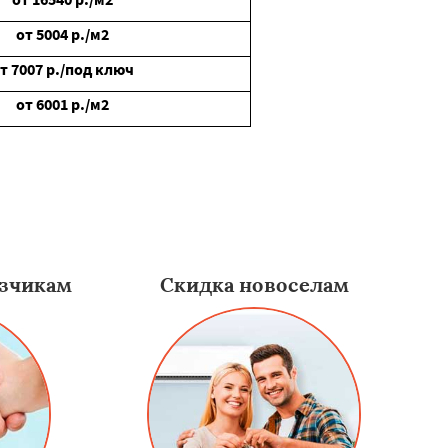
от
5004
р./м2
от
7007
р./под ключ
от
6001
р./м2
зчикам
Скидка новоселам