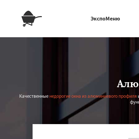
ЭкспоМеню
Алю
Качественные
недорогие окна из алюминиевого профиля
фун