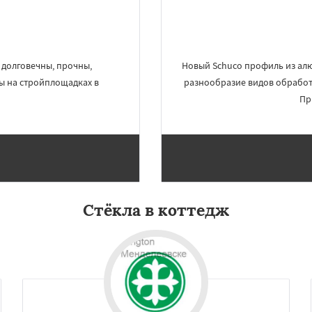
, долговечны, прочны,
Новый Schuco профиль из алю
ы на стройплощадках в
разнообразие видов обработк
Пр
×
×
м по
УЗНАТЬ ПОДРОБНЕЕ
Стёкла в коттедж
нам
о
Нахабино
бухово
Октябрьский
шетниково
Родники
ерный
Софрино
во
Уваровка
Удельная