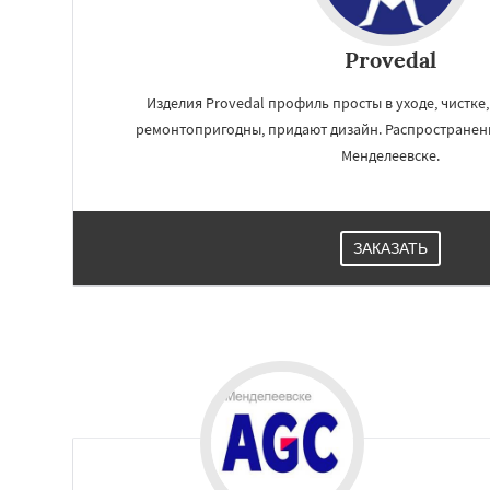
Provedal
Изделия Provedal профиль просты в уходе, чистке
ремонтопригодны, придают дизайн. Распространен
Менделеевске.
ЗАКАЗАТЬ
Работае
регио
Михнево
Монин
Некрасовское
О
Правдинский
Ре
Свердловск
Сев
Томилино
Тучко