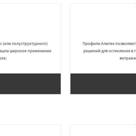
о (или полуструктурного)
Профили Алютех позволяют 
 Нашла широкое применение
решений для остекления в г
ске.
витражи