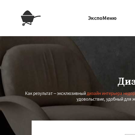
ЭкспоМеню
Диз
Как результат – эксклюзивный
дизайн интерьера недор
удовольствие, удобный для ж