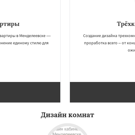
артиры
Трёх
квартиры в Менделеевске —
Создание дизайна трехкомн
инение единому стилю для
проработка всего – от кон
ожи
×
×
м по
УЗНАТЬ ПОДРОБНЕЕ
нам
о
Нахабино
Дизайн комнат
бухово
Октябрьский
шетниково
Родники
ерный
Софрино
во
Уваровка
Удельная