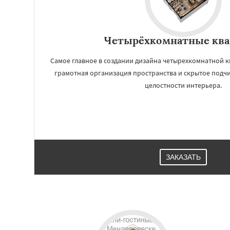
Четырёхкомнатные кв
Самое главное в создании дизайна четырехкомнатной 
грамотная организация пространства и скрытое подч
целостности интерьера.
Работае
ЗАКАЗАТЬ
регио
Михнево
Монин
Некрасовское
О
Правдинский
Ре
Свердловск
Сев
Томилино
Тучко