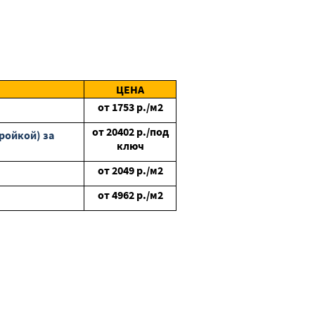
ЦЕНА
от
1753
р./м2
от
20402
р./под
ройкой) за
ключ
от
2049
р./м2
от
4962
р./м2