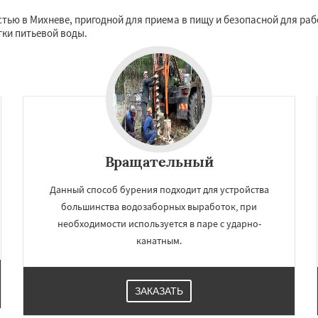
о
Черкизово
Черусти
Даю согласие на обработку персональных данных
стью в Михневе, пригодной для приема в пищу и безопасной для ра
тки питьевой воды.
Вращательный
Данный способ бурения подходит для устройства
большинства водозаборных выработок, при
необходимости используется в паре с ударно-
канатным.
ЗАКАЗАТЬ