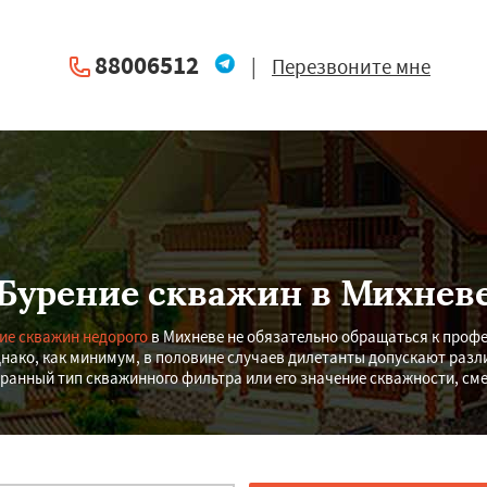
88006512
|
Перезвоните мне
Бурение скважин в Михнев
ие скважин недорого
в Михневе не обязательно обращаться к проф
нако, как минимум, в половине случаев дилетанты допускают раз
ранный тип скважинного фильтра или его значение скважности, см