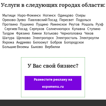
Услуги в следующих городах области:
Мытищи
Наро-Фоминск
Ногинск
Одинцово
Озеры
Орехово-Зуево
Павловский Посад
Пересвет
Подольск
Протвино
Пушкино
Пущино
Раменское
Реутов
Рошаль
Рузф
Сергиев Посад
Серпухов
Солнечногорск
Купавна
Ступино
Талдом
Фрязино
Химки
Хотьково
Черноголовка
Чехов
Шатура
Щелково
Электрогорск
Электросталь
Электроугли
Яхрома
Андреево
Белоомут
Бобров
Богородское
Большие Вяземы
Быково
Вербилки
У Вас свой бизнес?
Разместите рекламу на
expomenu.ru