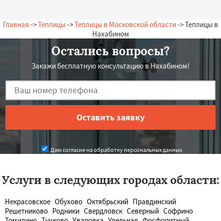
— А. Олегович, 12.07.2026
Россия, Нахабино, Заречная, 12
Главная
->
Теплицы
->
Теплицы в Московской области
-> Теплицы в
Нахабином
Остались вопросы?
Закажи бесплатную консультацию в Нахабином!
Даю согласие на обработку персональных данных
Услуги в следующих городах области:
Некрасовское
Обухово
Октябрьский
Правдинский
Решетниково
Родники
Свердловск
Северный
Софрино
Томилино
Тучково
Уваровка
Удельная
Фосфоритный