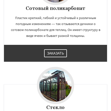
Работаем по
УЗНАТЬ ПОДРОБНЕЕ
Сотовый поликарбонат
регионам
Пластик крепкий, гибкий и устойчивый к различным
погодным изменениям — так отзываются дачники о
Некрасовское
Обухово
Октябрьский
Правдинский
Решетниково
Родники
сотовом поликарбонате для теплиц. Он имеет структуру в
Свердловск
Северный
Софрино
виде ячеек и бывает разной толщины.
Томилино
Тучково
Уваровка
Удельная
Фосфоритный
Фряново
Хорлово
Черкизово
Черусти
Шаховская
Даю согласие на обработку персональных данных
ЗАКАЗАТЬ
Стекло