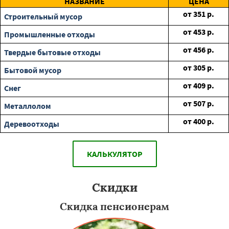
НАЗВАНИЕ
ЦЕНА
от
351
р.
Строительный мусор
от
453
р.
Промышленные отходы
от
456
р.
Твердые бытовые отходы
от
305
р.
Бытовой мусор
от
409
р.
Снег
от
507
р.
Металлолом
от
400
р.
Деревоотходы
КАЛЬКУЛЯТОР
Скидки
Скидка пенсионерам