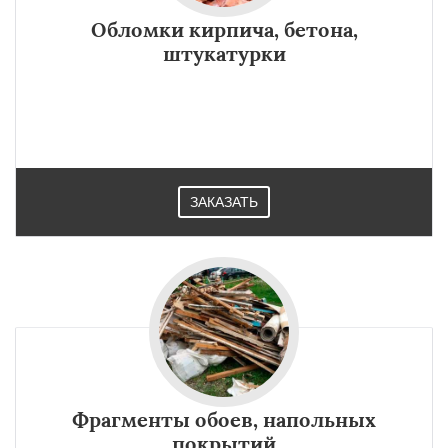
регионам
Обломки кирпича, бетона,
штукатурки
Октябрьский
Правдинский
Решетниково
Родники
Свердловск
Северный
Софрино
Томилино
Тучково
Уваровка
Удельная
Фосфоритный
Фряново
Хорлово
Черкизово
Черусти
Шаховская
Даю согласие на обработку персональных данных
ЗАКАЗАТЬ
Фрагменты обоев, напольных
покрытий