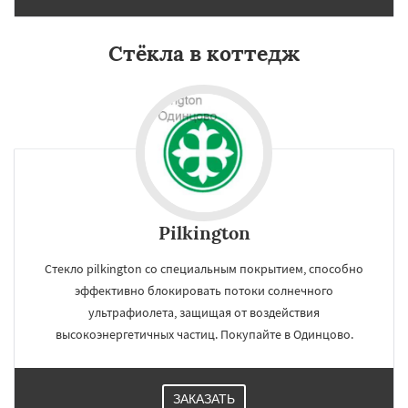
Стёкла в коттедж
×
×
Работаем по
УЗНАТЬ ПОДРОБНЕЕ
Pilkington
регионам
Стекло pilkington со специальным покрытием, способно
Озеры
Орехово-Зуево
эффективно блокировать потоки солнечного
Павловский Посад
Пересвет
Подольск
ультрафиолета, защищая от воздействия
Протвино
Пушкино
Пущино
Раменское
высокоэнергетичных частиц. Покупайте в Одинцово.
Реутов
Рошаль
Рузф
Сергиев Посад
Серпухов
Солнечногорск
Купавна
Ступино
Талдом
Фрязино
Химки
Даю согласие на обработку персональных данных
Хотьково
Черноголовка
Чехов
Шатура
ЗАКАЗАТЬ