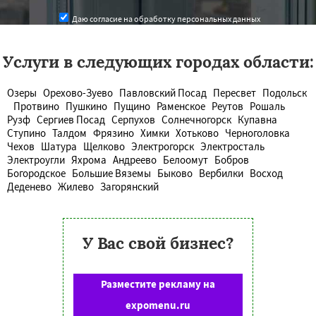
Даю согласие на обработку персональных данных
Услуги в следующих городах области:
Озеры
Орехово-Зуево
Павловский Посад
Пересвет
Подольск
Протвино
Пушкино
Пущино
Раменское
Реутов
Рошаль
Рузф
Сергиев Посад
Серпухов
Солнечногорск
Купавна
Ступино
Талдом
Фрязино
Химки
Хотьково
Черноголовка
Чехов
Шатура
Щелково
Электрогорск
Электросталь
Электроугли
Яхрома
Андреево
Белоомут
Бобров
Богородское
Большие Вяземы
Быково
Вербилки
Восход
Деденево
Жилево
Загорянский
У Вас свой бизнес?
Разместите рекламу на
expomenu.ru