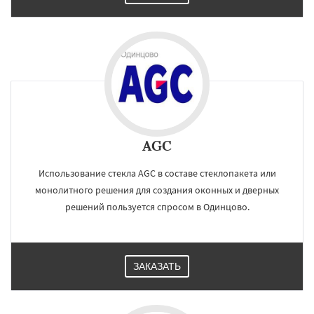
Щелково
Электрогорск
Электросталь
Электроугли
Яхрома
Андреево
Белоомут
Бобров
Богородское
Большие Вяземы
Быково
Вербилки
Восход
Деденево
Жилево
Загорянский
AGC
Использование стекла AGC в составе стеклопакета или
монолитного решения для создания оконных и дверных
решений пользуется спросом в Одинцово.
ЗАКАЗАТЬ