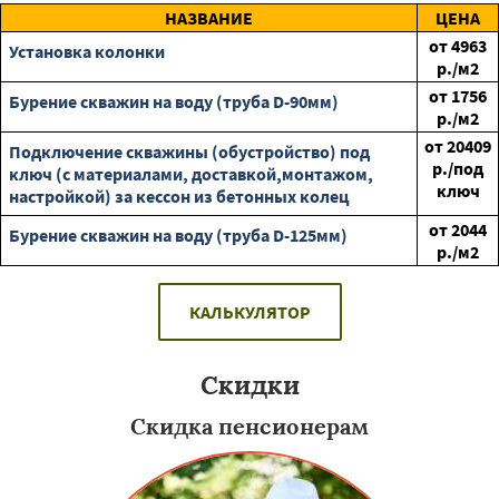
НАЗВАНИЕ
ЦЕНА
от
4963
Установка колонки
р./м2
от
1756
Бурение скважин на воду (труба D-90мм)
р./м2
от
20409
Подключение скважины (обустройство) под
р./под
ключ (с материалами, доставкой,монтажом,
ключ
настройкой) за кессон из бетонных колец
от
2044
Бурение скважин на воду (труба D-125мм)
р./м2
КАЛЬКУЛЯТОР
Скидки
Скидка пенсионерам