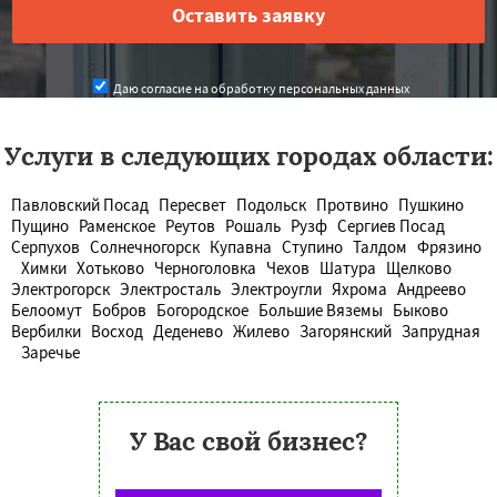
Даю согласие на обработку персональных данных
Услуги в следующих городах области:
Павловский Посад
Пересвет
Подольск
Протвино
Пушкино
Пущино
Раменское
Реутов
Рошаль
Рузф
Сергиев Посад
Серпухов
Солнечногорск
Купавна
Ступино
Талдом
Фрязино
Химки
Хотьково
Черноголовка
Чехов
Шатура
Щелково
Электрогорск
Электросталь
Электроугли
Яхрома
Андреево
Белоомут
Бобров
Богородское
Большие Вяземы
Быково
Вербилки
Восход
Деденево
Жилево
Загорянский
Запрудная
Заречье
У Вас свой бизнес?