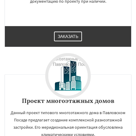
документацию по проекту при наличии.
×
×
Работаем по
УЗНАТЬ ПОДРОБНЕЕ
ЗАКАЗАТЬ
регионам
Пересвет
Подольск
Протвино
Пушкино
Пущино
Раменское
Реутов
Рошаль
Рузф
Сергиев Посад
Серпухов
Солнечногорск
Купавна
Ступино
Талдом
Фрязино
Химки
Хотьково
Черноголовка
Чехов
Шатура
Щелково
Даю согласие на обработку персональных данных
Электрогорск
Электросталь
Проект многоэтажных домов
Электроугли
Яхрома
Андреево
Белоомут
Бобров
Богородское
Данный проект типового многоэтажного дома в Павловском
Большие Вяземы
Быково
Вербилки
Посаде предлагает создание комплексной разноэтажной
Восход
Деденево
Жилево
Загорянский
Запрудная
Заречье
Зеленоградск
застройки. Его меридиональная ориентация обусловлена
климатическими условиями.