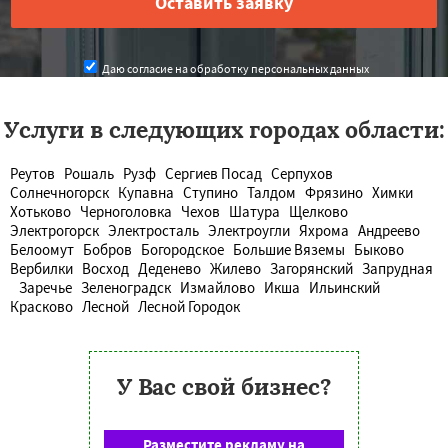
Даю согласие на обработку персональных данных
Услуги в следующих городах области:
Реутов
Рошаль
Рузф
Сергиев Посад
Серпухов
Солнечногорск
Купавна
Ступино
Талдом
Фрязино
Химки
Хотьково
Черноголовка
Чехов
Шатура
Щелково
Электрогорск
Электросталь
Электроугли
Яхрома
Андреево
Белоомут
Бобров
Богородское
Большие Вяземы
Быково
Вербилки
Восход
Деденево
Жилево
Загорянский
Запрудная
Заречье
Зеленоградск
Измайлово
Икша
Ильинский
Красково
Лесной
Лесной Городок
У Вас свой бизнес?
Разместите рекламу на