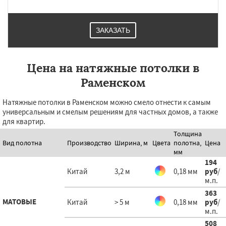
ЗАКАЗАТЬ
Цена на натяжные потолки в
Раменском
Натяжные потолки в Раменском можно смело отнести к самым
универсальным и смелым решениям для частных домов, а также
для квартир.
Толщина
Вид полотна
Производство
Ширина, м
Цвета
полотна,
Цена
мм
194
Китай
3,2 м
0,18 мм
руб
/
м.п.
363
МАТОВЫЕ
Китай
> 5 м
0,18 мм
руб
/
м.п.
508