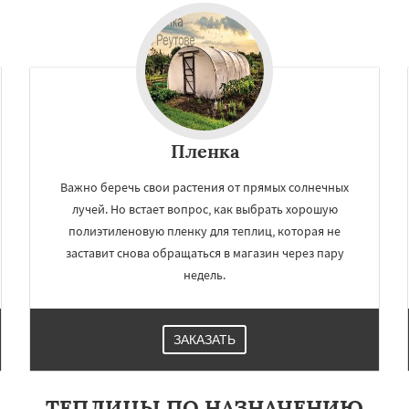
мут
Бобров
Богородское
Даю согласие на обработку персональных данных
ы
Быково
Вербилки
о
Жилево
Загорянский
чье
Зеленоградск
а
Ильинский
Красково
ородок
Лопатино
Пленка
Важно беречь свои растения от прямых солнечных
лучей. Но встает вопрос, как выбрать хорошую
полиэтиленовую пленку для теплиц, которая не
заставит снова обращаться в магазин через пару
недель.
ЗАКАЗАТЬ
ТЕПЛИЦЫ ПО НАЗНАЧЕНИЮ