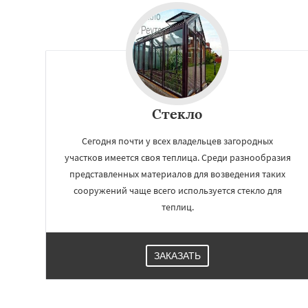
Андреево
Белоо
Большие Вязем
Восход
Деденев
Запрудная
Заре
Измайлово
Икш
Лесной
Лесной Г
Стекло
Сегодня почти у всех владельцев загородных
участков имеется своя теплица. Среди разнообразия
представленных материалов для возведения таких
сооружений чаще всего используется стекло для
теплиц.
ЗАКАЗАТЬ