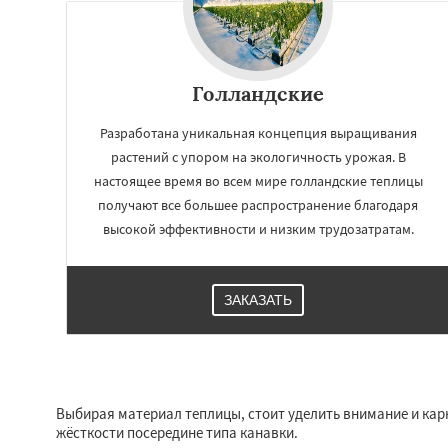
Голландские
Разработана уникальная концепция выращивания
растений с упором на экологичность урожая. В
настоящее время во всем мире голландские теплицы
получают все большее распространение благодаря
высокой эффективности и низким трудозатратам.
Работае
ЗАКАЗАТЬ
регио
Рошаль
Рузф
Се
Солнечногорск
К
Фрязино
Химк
Выбирая материал теплицы, стоит уделить внимание и карк
Чехов
Шатура
жёсткости посередине типа канавки.
Электросталь
Эл