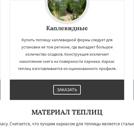
Каплевидные
Купить теплицу каплевидной формы следует для
установки ее том регионе, где выпадает большое
количество осадков. Конструкция исключает
накопление снега на поверхности парника. Каркас
теплиц изготавливается из оцинкованного профиля.
×
×
м по
УЗНАТЬ ПОДРОБНЕЕ
ЗАКАЗАТЬ
нам
ргиев Посад
Серпухов
МАТЕРИАЛ ТЕПЛИЦ
упавна
Ступино
Талдом
и
Хотьково
Черноголовка
асу. Считается, что лучшим каркасом для теплицы является стальн
Щелково
Электрогорск
ектроугли
Яхрома