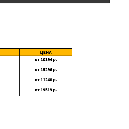
ЦЕНА
от
10194
р.
от
15296
р.
от
11248
р.
от
19519
р.