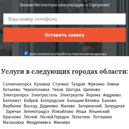
Закажи бесплатную консультацию в Серпухове!
Даю согласие на обработку персональных данных
Услуги в следующих городах области:
Солнечногорск
Купавна
Ступино
Талдом
Фрязино
Химки
Хотьково
Черноголовка
Чехов
Шатура
Щелково
Электрогорск
Электросталь
Электроугли
Яхрома
Андреево
Белоомут
Бобров
Богородское
Большие Вяземы
Быково
Вербилки
Восход
Деденево
Жилево
Загорянский
Запрудная
Заречье
Зеленоградск
Измайлово
Икша
Ильинский
Красково
Лесной
Лесной Городок
Лопатино
Лотошино
Малаховка
Менделеевск
Михнево