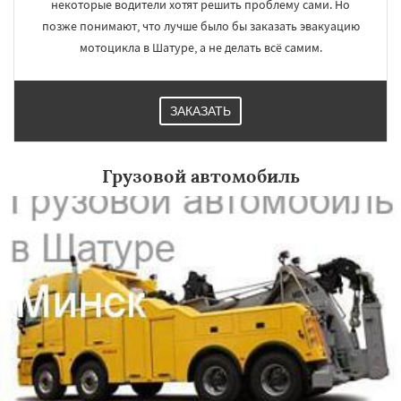
некоторые водители хотят решить проблему сами. Но
позже понимают, что лучше было бы заказать эвакуацию
мотоцикла в Шатуре, а не делать всё самим.
×
×
Работаем по
УЗНАТЬ ПОДРОБНЕЕ
ЗАКАЗАТЬ
регионам
Грузовой автомобиль
Щелково
Электрогорск
Электросталь
Электроугли
Яхрома
Андреево
Белоомут
Бобров
Богородское
Большие Вяземы
Быково
Вербилки
Восход
Деденево
Жилево
Загорянский
Запрудная
Заречье
Зеленоградск
Даю согласие на обработку персональных данных
Измайлово
Икша
Ильинский
Красково
Лесной
Лесной Городок
Лопатино
Лотошино
Малаховка
Менделеевск
Михнево
Монино
Нахабино
Некрасовское
Обухово
Октябрьский
Правдинский
Решетниково
Родники
Свердловск
Северный