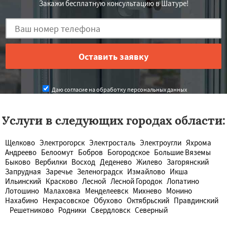
Закажи бесплатную консультацию в Шатуре!
Даю согласие на обработку персональных данных
Услуги в следующих городах области:
Щелково
Электрогорск
Электросталь
Электроугли
Яхрома
Андреево
Белоомут
Бобров
Богородское
Большие Вяземы
Быково
Вербилки
Восход
Деденево
Жилево
Загорянский
Запрудная
Заречье
Зеленоградск
Измайлово
Икша
Ильинский
Красково
Лесной
Лесной Городок
Лопатино
Лотошино
Малаховка
Менделеевск
Михнево
Монино
Нахабино
Некрасовское
Обухово
Октябрьский
Правдинский
Решетниково
Родники
Свердловск
Северный