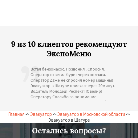
9 из 10 клиентов рекомендуют
ЭкспоМеню
Встал бензонасос. Позвонил . Спросил.
Оператор ответил будет через полчаса.
Оператор даже не спросил номер машины!
Эвакуатор в Шатуре приехал через 20минут.
Водитель Молодец! Респект! Ювелир!
Оператору Спасибо за понимание!
Стоимость адекватная. Большое спасибо за
помощь. С Уважением.
— А. Игоревна, 16.07.2026
Главная
->
Эвакуатор
->
Эвакуатор в Московской области
->
Россия, Шатура, Зеленая, 15
Эвакуатор в Шатуре
Остались вопросы?