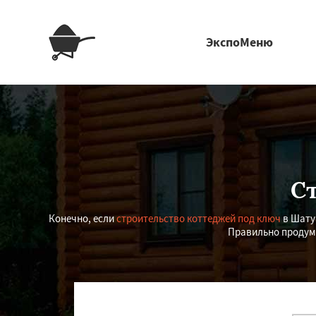
ЭкспоМеню
С
Конечно, если
строительство коттеджей под ключ
в Шатур
Правильно продума