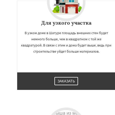
Для узкого участка
В узком доме в Шатуре площадь внешних стен будет
немного больше, чем в квадратном с той же
квадратурой. В связи с этим и дома будет выше, ведь при
строительстве уйдет больше материалов.
Работае
регио
ЗАКАЗАТЬ
Щелково
Электр
Электроугли
Яхр
Бобров
Богоро
Быково
Вербилк
Жилево
Загорян