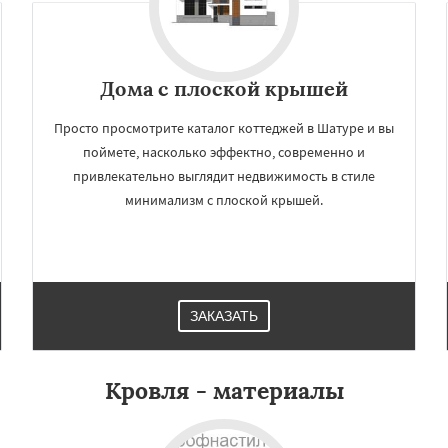
Дома с плоской крышей
Просто просмотрите каталог коттеджей в Шатуре и вы
поймете, насколько эффектно, современно и
привлекательно выглядит недвижимость в стиле
минимализм с плоской крышей.
×
×
м по
УЗНАТЬ ПОДРОБНЕЕ
нам
ЗАКАЗАТЬ
огорск
Электросталь
ома
Андреево
Белоомут
Кровля - материалы
дское
Большие Вяземы
и
Восход
Деденево
ский
Запрудная
Заречье