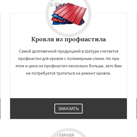
Измайлово
Икша
Даю согласие на обработку персональных данных
ково
Лесной
Лопатино
Лотошино
елеевск
Михнево
но
Некрасовское
ьский
Правдинский
Кровля из профнастила
дники
Свердловск
Самой долговечной продукцией в Шатуре считается
профнастил для кровли с полимерным слоем. Но при
этом и цена на профнастил несколько больше, зато Вам
не потребуется тратиться на ремонт кровли.
ЗАКАЗАТЬ