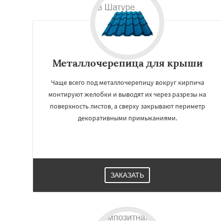
Зеленоградск
Ильинский
Крас
Лесной Городок
Малаховка
Менд
Монино
Нахаби
Обухово
Октябр
Металлочерепица для крыши
Решетниково
Ро
Северный
Чаще всего под металлочерепицу вокруг кирпича
монтируют желобки и выводят их через разрезы на
поверхность листов, а сверху закрывают периметр
декоративными примыканиями.
ЗАКАЗАТЬ