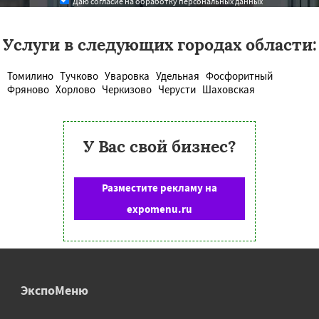
Даю согласие на обработку персональных данных
Услуги в следующих городах области:
Томилино
Тучково
Уваровка
Удельная
Фосфоритный
Фряново
Хорлово
Черкизово
Черусти
Шаховская
У Вас свой бизнес?
Разместите рекламу на
expomenu.ru
ЭкспоМеню