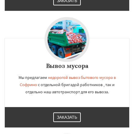
Работаем по
УЗНАТЬ ПОДРОБНЕЕ
ЗАКАЗАТЬ
регионам
Томилино
Тучково
Уваровка
Удельная
Фосфоритный
Фряново
Хорлово
Черкизово
Черусти
Шаховская
Даю согласие на обработку персональных данных
Вывоз мусора
Мы предлагаем
недорогой вывоз бытового мусора в
Софрино
с отдельной бригадой работников , так и
отдельно наш автотранспорт для его вывоза.
ЗАКАЗАТЬ