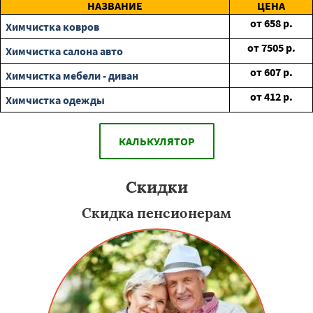
НАЗВАНИЕ
ЦЕНА
от
658
р.
Химчистка ковров
от
7505
р.
Химчистка салона авто
от
607
р.
Химчистка мебели - диван
от
412
р.
Химчистка одежды
КАЛЬКУЛЯТОР
Скидки
Скидка пенсионерам