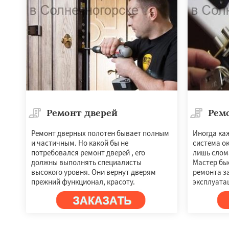
Ремонт дверей
Рем
Ремонт дверных полотен бывает полным
Иногда ка
и частичным. Но какой бы не
система ок
Работае
потребовался ремонт дверей , его
лишь слом
регио
должны выполнять специалисты
Мастер быс
высокого уровня. Они вернут дверям
ремонта за
прежний функционал, красоту.
эксплуата
Купавна
Ступин
Химки
Хотьково
Шатура
Щелков
Электросталь
Эл
Андреево
Белоо