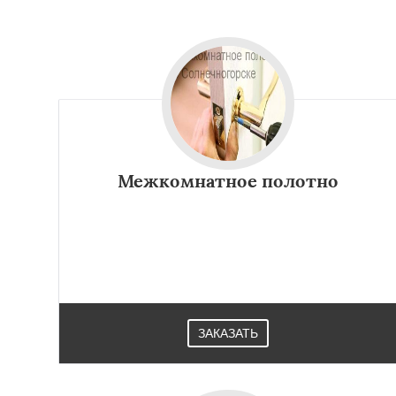
Большие Вязем
Восход
Деденев
Запрудная
Заре
Измайлово
Икш
Лесной
Лесной Г
Лотошино
Мала
Михнево
Монин
Межкомнатное полотно
ЗАКАЗАТЬ