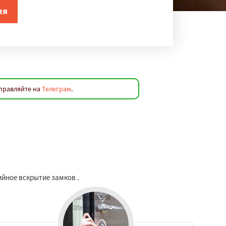
аправляйте на
Телеграм
.
йное вскрытие замков .