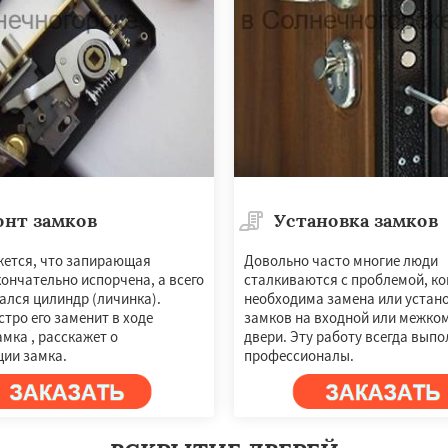
онт замков
Установка замков
×
×
жется, что запирающая
Довольно часто многие люди
ончательно испорчена, а всего
сталкиваются с проблемой, ко
м по
УЗНАТЬ ПОДРОБНЕЕ
ался цилиндр (личинка).
необходима замена или устан
нам
тро его заменит в ходе
замков на входной или межко
мка , расскажет о
двери. Эту работу всегда вып
ции замка.
профессионалы.
о
Талдом
Фрязино
Черноголовка
Чехов
о
Электрогорск
ектроугли
Яхрома
мут
Бобров
Богородское