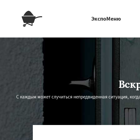
ЭкспоМеню
Вск
С каждым может случиться непредвиденная ситуация, когда 