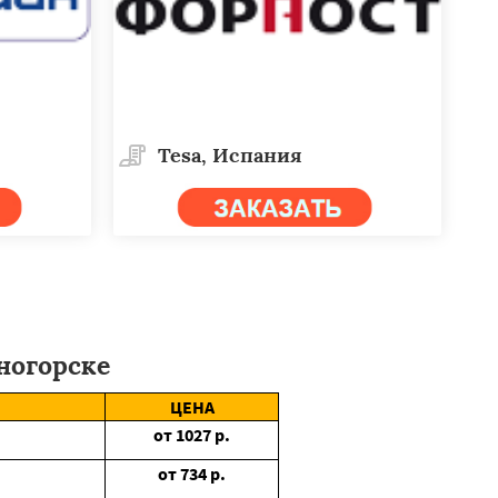
Tesa, Испания
огорске
ЦЕНА
от
1027
р.
от
734
р.