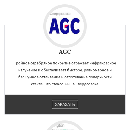
регионам
Северный
Софрино
Томилино
Тучково
Уваровка
Удельная
Фосфоритный
Фряново
Хорлово
Черкизово
Черусти
Шаховская
Даю согласие на обработку персональных данных
AGC
Тройное серебряное покрытие отражает инфракрасное
излучение и обеспечивает быстрое, равномерное и
бесшумное оттаивание и отпотевание поверхности
стекла. Это стекло AGC в Свердловске.
ЗАКАЗАТЬ