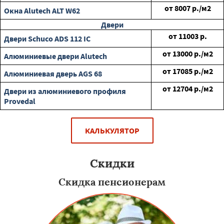
от
8007
р./м2
Окна Alutech ALT W62
Двери
от
11003
р.
Двери Schuco ADS 112 IC
от
13000
р./м2
Алюминиевые двери Alutech
от
17085
р./м2
Алюминиевая дверь AGS 68
от
12704
р./м2
Двери из алюминиевого профиля
Provedal
КАЛЬКУЛЯТОР
Скидки
Скидка пенсионерам