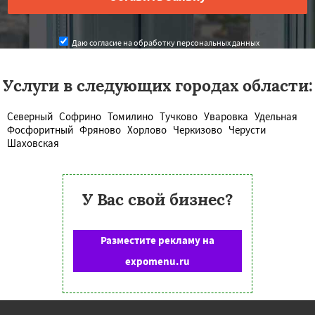
Даю согласие на обработку персональных данных
Услуги в следующих городах области:
Северный
Софрино
Томилино
Тучково
Уваровка
Удельная
Фосфоритный
Фряново
Хорлово
Черкизово
Черусти
Шаховская
У Вас свой бизнес?
Разместите рекламу на
expomenu.ru