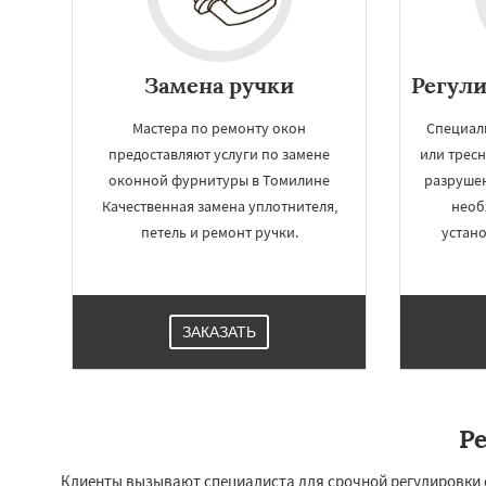
Замена ручки
Регул
Мастера по ремонту окон
Специал
предоставляют услуги по замене
или трес
оконной фурнитуры в Томилине
разрушен
Качественная замена уплотнителя,
необ
петель и ремонт ручки.
устано
Работае
ЗАКАЗАТЬ
регио
Тучково
Уваров
Фосфоритный
Ф
Р
Черкизово
Черу
Клиенты вызывают специалиста для срочной регулировки 