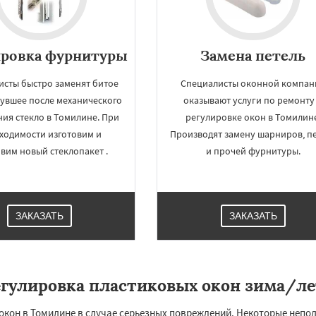
ировка фурнитуры
Замена петель
исты быстро заменят битое
Специалисты оконной компан
нувшее после механического
оказывают услуги по ремонту
ия стекло в Томилине. При
регулировке окон в Томилине
ходимости изготовим и
Производят замену шарниров, п
вим новый стеклопакет .
и прочей фурнитуры.
×
×
м по
УЗНАТЬ ПОДРОБНЕЕ
ЗАКАЗАТЬ
ЗАКАЗАТЬ
нам
ка
Удельная
ряново
Хорлово
егулировка пластиковых окон зима/ле
сти
Шаховская
окон в Томилине в случае серьезных повреждений. Некоторые непо