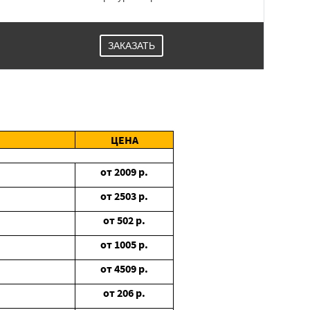
ЗАКАЗАТЬ
ЦЕНА
от
2009
р.
от
2503
р.
от
502
р.
от
1005
р.
от
4509
р.
от
206
р.