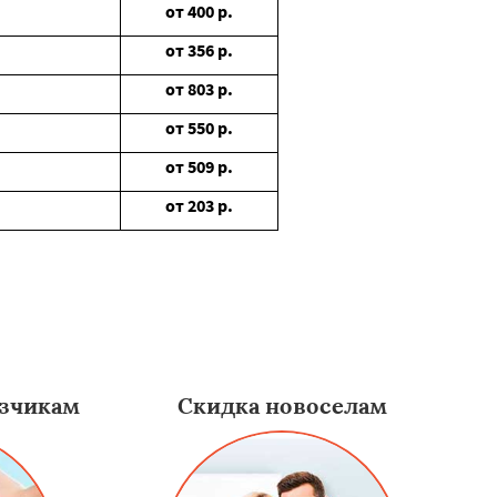
от
400
р.
от
356
р.
от
803
р.
от
550
р.
от
509
р.
от
203
р.
зчикам
Скидка новоселам