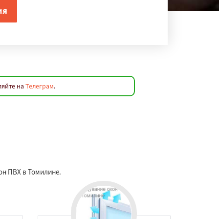
ляйте на
Телеграм
.
он ПВХ в Томилине.