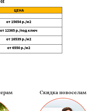
ой
ЦЕНА
от
15654
р./м2
от
12365
р./под ключ
от
16539
р./м2
от
6550
р./м2
нерам
Скидка новоселам