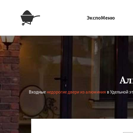
ЭкспоМеню
Ал
Входные
недорогие двери из алюминия
в Удельной э