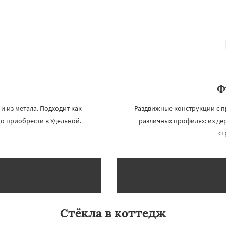
Ф
и из метала. Подходит как
Раздвижные конструкции с 
о приобрести в Удельной.
различных профилях: из дер
×
×
ст
м по
УЗНАТЬ ПОДРОБНЕЕ
нам
ряново
Хорлово
сти
Шаховская
Стёкла в коттедж