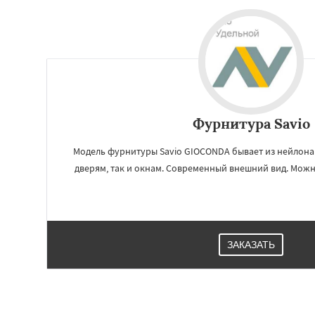
Фурнитура Savio
Модель фурнитуры Savio GIOCONDA бывает из нейлона 
дверям, так и окнам. Современный внешний вид. Можн
Работае
регио
ЗАКАЗАТЬ
Фосфоритный
Ф
Черкизово
Черу