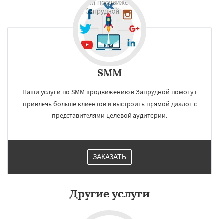
×
×
Работаем по
регионам
Заречье
Зеленоградск
Измайлово
Икша
Ильинский
Красково
Лесной
SMM
Лесной Городок
Лопатино
Лотошино
Даю согласие на обработку персональных данных
Малаховка
Менделеевск
Михнево
Монино
Нахабино
Некрасовское
Наши услуги по SMM продвижению в Запрудной помогут
Обухово
Октябрьский
Правдинский
привлечь больше клиентов и выстроить прямой диалог с
Решетниково
Родники
Свердловск
представителями целевой аудитории.
Северный
Софрино
Томилино
Тучково
Уваровка
Удельная
Фосфоритный
Фряново
Хорлово
Черкизово
Черусти
Шаховская
ЗАКАЗАТЬ
Другие услуги