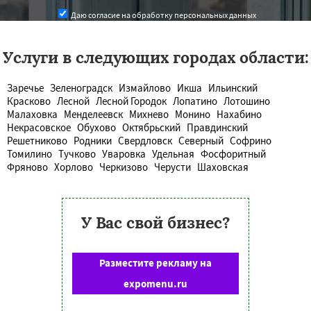
Даю согласие на обработку персональных данных
Услуги в следующих городах области:
Заречье
Зеленоградск
Измайлово
Икша
Ильинский
Красково
Лесной
Лесной Городок
Лопатино
Лотошино
Малаховка
Менделеевск
Михнево
Монино
Нахабино
Некрасовское
Обухово
Октябрьский
Правдинский
Решетниково
Родники
Свердловск
Северный
Софрино
Томилино
Тучково
Уваровка
Удельная
Фосфоритный
Фряново
Хорлово
Черкизово
Черусти
Шаховская
У Вас свой бизнес?
Разместите рекламу на
expomenu.ru