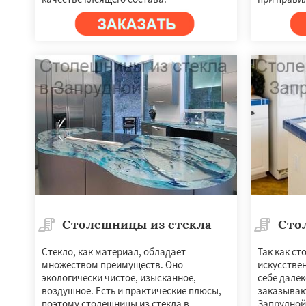
Столешницы из стекла
Сто
Стекло, как материал, обладает
Так как ст
множеством преимуществ. Оно
искусстве
экологически чистое, изысканное,
себе далек
воздушное. Есть и практические плюсы,
заказываю
поэтому столешницы из стекла в
Запрудной