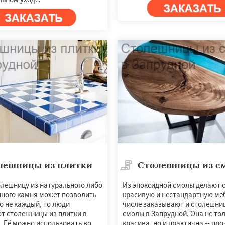
лешницы из плитки
Столешницы из с
олешницу из натурального либо
Из эпоксидной смолы делают 
нного камня может позволить
красивую и нестандартную меб
о не каждый, то люди
числе заказывают и столешни
т столешницы из плитки в
смолы в Запрудной. Она не то
. Её можно использовать во
красива, но и практична -- про