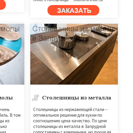
молы
Столешницы из металла
очень
Столешницы из нержавеющей стали --
ель. В том
оптимальное решение для кухни по
цы из
соотношению цена-качество. По цене
лько
столешницы из металла в Запрудной
чна,
сопоставимы с каменными, но лучше их