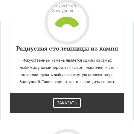
Радиусная столешницы из камня
Искусственный камень является одним из самых
любимых у дизайнеров, так как он пластичен, и это
позволяет делать любую изогнутую столешницу в
×
×
Запрудной. Такие варианты столешниц изысканны.
м по
УЗНАТЬ ПОДРОБНЕЕ
нам
ЗАКАЗАТЬ
радск
Измайлово
Икша
ково
Лесной
Лопатино
Лотошино
елеевск
Михнево
но
Некрасовское