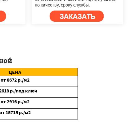
по качеству, сроку службы.
ной
ЦЕНА
от
8672
р./м2
2618
р./под ключ
от
2916
р./м2
от
15715
р./м2