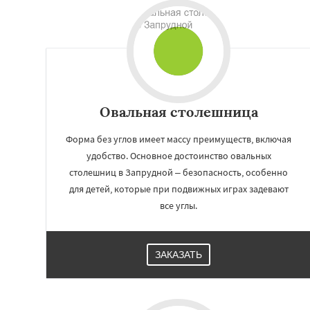
Овальная столешница
Форма без углов имеет массу преимуществ, включая
удобство. Основное достоинство овальных
столешниц в Запрудной – безопасность, особенно
для детей, которые при подвижных играх задевают
Работае
все углы.
регио
Заречье
Зеленог
ЗАКАЗАТЬ
Ильинский
Крас
Лесной Городок
Малаховка
Менд
Монино
Нахаби