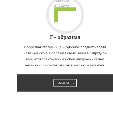
Обухово
Октябр
Решетниково
Ро
Северный
Софр
Уваровка
Удель
Фряново
Хорлов
Шаховская
Г - образная
Г-образная столешница — удобное предмет мебели
на вашей кухне. Г-образная столешница в Запрудной
впишется практически в любой интерьер и станет
незаменимой составляющей в кухонном ансамбле.
ЗАКАЗАТЬ