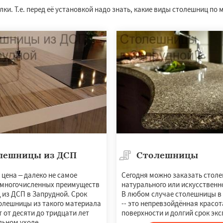
ки. Т.е. перед её установкой надо знать, какие виды столешниц по
лешницы из ДСП
Столешницы
цена – далеко не самое
Сегодня можно заказать стол
 многочисленных преимуществ
натурального или искусственн
 из ДСП в Запрудной. Срок
В любом случае столешницы в
олешницы из такого материала
-- это непревзойдённая красот
 от десяти до тридцати лет
поверхности и долгий срок эк
льном уходе.