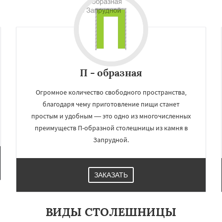
ьский
Правдинский
Даю согласие на обработку персональных данных
дники
Свердловск
ино
Томилино
Тучково
ная
Фосфоритный
о
Черкизово
Черусти
П - образная
Огромное количество свободного пространства,
благодаря чему приготовление пищи станет
простым и удобным — это одно из многочисленных
преимуществ П-образной столешницы из камня в
Запрудной.
ЗАКАЗАТЬ
ВИДЫ СТОЛЕШНИЦЫ