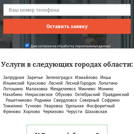
Даю согласие на обработку персональных данных
Услуги в следующих городах области:
Запрудная
Заречье
Зеленоградск
Измайлово
Икша
Ильинский
Красково
Лесной
Лесной Городок
Лопатино
Лотошино
Малаховка
Менделеевск
Михнево
Монино
Нахабино
Некрасовское
Обухово
Октябрьский
Правдинский
Решетниково
Родники
Свердловск
Северный
Софрино
Томилино
Тучково
Уваровка
Удельная
Фосфоритный
Фряново
Хорлово
Черкизово
Черусти
Шаховская