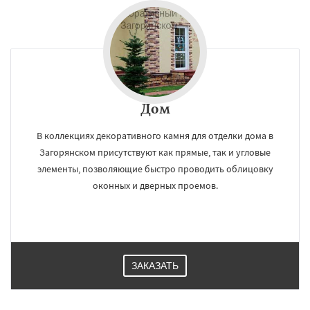
×
×
Работаем по
УЗНАТЬ ПОДРОБНЕЕ
регионам
Дом
В коллекциях декоративного камня для отделки дома в
Запрудная
Заречье
Зеленоградск
Измайлово
Икша
Ильинский
Красково
Загорянском присутствуют как прямые, так и угловые
Лесной
Лесной Городок
Лопатино
элементы, позволяющие быстро проводить облицовку
Лотошино
Малаховка
Менделеевск
оконных и дверных проемов.
Михнево
Монино
Нахабино
Некрасовское
Обухово
Октябрьский
Даю согласие на обработку персональных данных
Правдинский
Решетниково
Родники
Свердловск
Северный
Софрино
Томилино
Тучково
Уваровка
Удельная
Фосфоритный
Фряново
Хорлово
ЗАКАЗАТЬ
Черкизово
Черусти
Шаховская