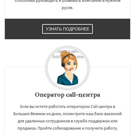
способных руководить и развивать компанию в нужном
Обухово
Октябрьский
Правдинский
русле.
Решетниково
Родники
Свердловск
Северный
Софрино
Томилино
Тучково
Уваровка
Удельная
Фосфоритный
Фряново
Хорлово
Черкизово
Черусти
УЗНАТЬ ПОДРОБНЕЕ
Оператор call-центра
Если вы хотите работать оператором Call-центра в
Больших Вяземах из дома, посмотрите наш банк вакансий
для удаленных сотрудников в службе поддержки или
продажах. Пройти собеседование и получите работу.