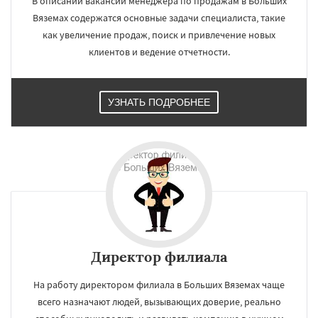
В описании вакансии менеджера по продажам в Больших
Вяземах содержатся основные задачи специалиста, такие
как увеличение продаж, поиск и привлечение новых
клиентов и ведение отчетности.
УЗНАТЬ ПОДРОБНЕЕ
×
×
Работаем по
УЗНАТЬ ПОДРОБНЕЕ
регионам
Быково
Вербилки
Восход
Деденево
Жилево
Загорянский
Запрудная
Директор филиала
Заречье
Зеленоградск
Измайлово
Икша
Ильинский
Красково
Лесной
На работу директором филиала в Больших Вяземах чаще
Лесной Городок
Лопатино
Лотошино
всего назначают людей, вызывающих доверие, реально
Малаховка
Менделеевск
Михнево
Даю согласие на обработку персональных данных
Монино
Нахабино
Некрасовское