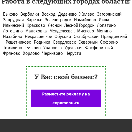
Работа в следующих городах области:
Быково
Вербилки
Восход
Деденево
Жилево
Загорянский
Запрудная
Заречье
Зеленоградск
Измайлово
Икша
Ильинский
Красково
Лесной
Лесной Городок
Лопатино
Лотошино
Малаховка
Менделеевск
Михнево
Монино
Нахабино
Некрасовское
Обухово
Октябрьский
Правдинский
Решетниково
Родники
Свердловск
Северный
Софрино
Томилино
Тучково
Уваровка
Удельная
Фосфоритный
Фряново
Хорлово
Черкизово
Черусти
У Вас свой бизнес?
Разместите рекламу на
expomenu.ru