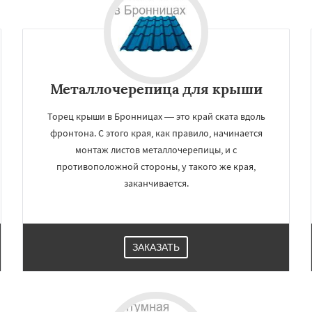
ра
Кашира
Клин
Даю согласие на обработку персональных данных
в
Котельники
Красногорск
Краснознаменск
Кубинка
ино-Дулево
Лобня
ий
Луховицы
Лыткарино
Металлочерепица для крыши
йск
Мытищи
огинск
Торец крыши в Бронницах — это край ската вдоль
фронтона. С этого края, как правило, начинается
монтаж листов металлочерепицы, и с
противоположной стороны, у такого же края,
заканчивается.
ЗАКАЗАТЬ