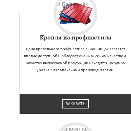
Ивантеевка
Ист
Коломна
Короле
Красноармейск
Краснозаводск
Куровское
Лик
Лосино-Петровск
Кровля из профнастила
Люберцы
Можа
Наро-Фоминск
Н
Цена кровельного профнастила в Бронницах является
вполне доступной и обладает очень высоким качеством.
Качество выпускаемой продукции находится на одном
уровне с европейскими производителями.
ЗАКАЗАТЬ