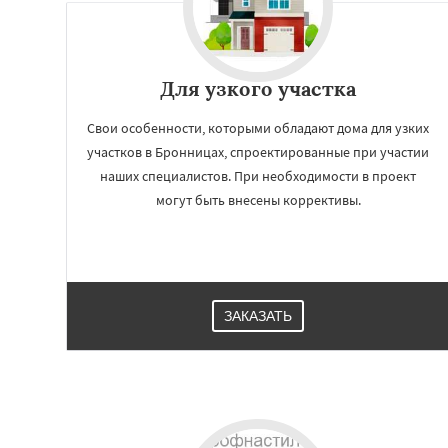
Для узкого участка
Свои особенности, которыми обладают дома для узких
участков в Бронницах, спроектированные при участии
наших специалистов. При необходимости в проект
могут быть внесены коррективы.
Работае
регио
ЗАКАЗАТЬ
Верея
Видное
В
Высоковск
Гол
Дзержинск
Дмит
Домодедово
Дре
Жуковский
Зара