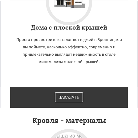
Дома с плоской крышей
Просто просмотрите каталог коттеджей в Бронницах и
вы поймете, насколько эффектно, современно и
привлекательно выглядит недвижимость в стиле
минимализм с плоской крышей.
×
×
м по
УЗНАТЬ ПОДРОБНЕЕ
нам
ЗАКАЗАТЬ
олоколамск
Воскресенск
ицыно
Дедовск
Кровля - материалы
ров
Долгопрудный
зна
Дубна
Егорьевск
йск
Звенигород