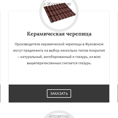
ий
Луховицы
Лыткарино
Даю согласие на обработку персональных данных
йск
Мытищи
огинск
Одинцово
Озеры
Павловский Посад
ьск
Протвино
Пушкино
ое
Реутов
Рошаль
Рузф
Керамическая черепица
Серпухов
Производители керамической черепицы в Жуковском
могут предложить на выбор несколько типов покрытия
– натуральный, ангобированный и глазурь, из всех
вышеперечисленных считается глазурь.
ЗАКАЗАТЬ