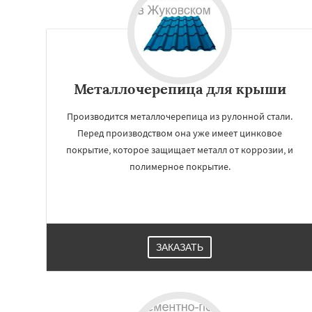
Лосино-Петровск
Люберцы
Можа
Наро-Фоминск
Н
Орехово-Зуево
Пересвет
Подол
Пущино
Раменск
Металлочерепица для крыши
Сергиев Посад
Производится металлочерепица из рулонной стали.
Перед производством она уже имеет цинковое
покрытие, которое защищает металл от коррозии, и
полимерное покрытие.
ЗАКАЗАТЬ