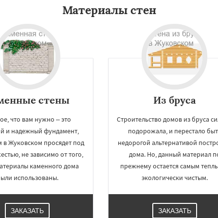
Материалы стен
менные стены
Из бруса
ое, что вам нужно – это
Строительство домов из бруса с
ий и надежный фундамент,
подорожала, и перестало быт
м в Жуковском просядет под
недорогой альтернативой постр
естью, не зависимо от того,
дома. Но, данный материал п
материалы каменного дома
прежнему остается самым тепл
ыли использованы.
экологически чистым.
ЗАКАЗАТЬ
ЗАКАЗАТЬ