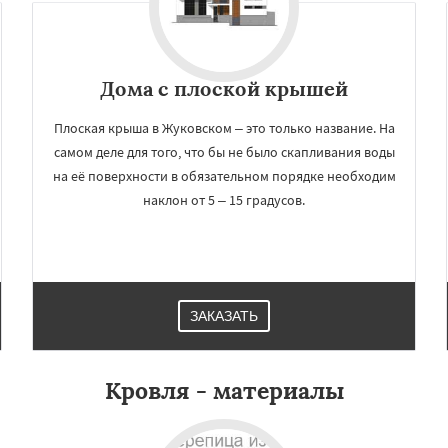
Дома с плоской крышей
Плоская крыша в Жуковском – это только название. На
самом деле для того, что бы не было скапливания воды
на её поверхности в обязательном порядке необходим
наклон от 5 – 15 градусов.
×
×
м по
УЗНАТЬ ПОДРОБНЕЕ
нам
ЗАКАЗАТЬ
ород
Ивантеевка
Истра
оломна
Королев
Кровля - материалы
сноармейск
Красногорск
Краснознаменск
Кубинка
ино-Дулево
Лобня