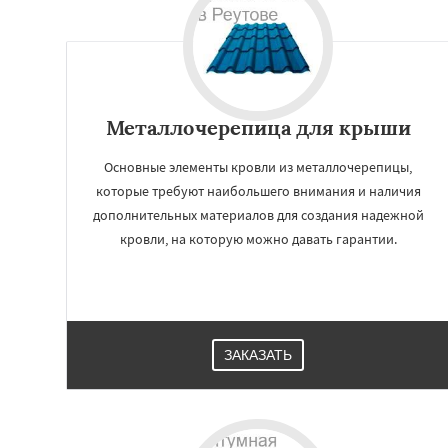
Андреево
Белоо
Большие Вязем
Восход
Деденев
Запрудная
Заре
Измайлово
Икш
Лесной
Лесной Г
Металлочерепица для крыши
Основные элементы кровли из металлочерепицы,
которые требуют наибольшего внимания и наличия
дополнительных материалов для создания надежной
кровли, на которую можно давать гарантии.
ЗАКАЗАТЬ