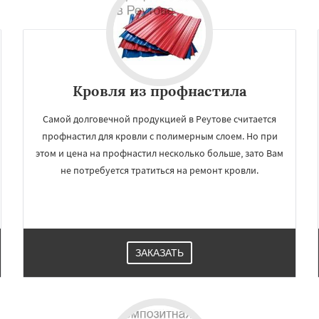
мут
Бобров
Богородское
Даю согласие на обработку персональных данных
ы
Быково
Вербилки
о
Жилево
Загорянский
чье
Зеленоградск
а
Ильинский
Красково
ородок
Лопатино
Кровля из профнастила
Самой долговечной продукцией в Реутове считается
профнастил для кровли с полимерным слоем. Но при
этом и цена на профнастил несколько больше, зато Вам
не потребуется тратиться на ремонт кровли.
ЗАКАЗАТЬ