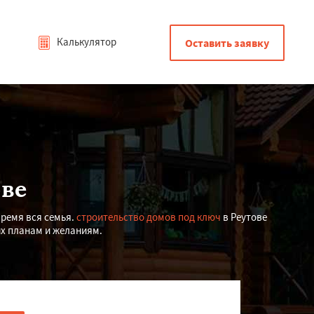
Калькулятор
Оставить заявку
ове
время вся семья.
строительство домов под ключ
в Реутове
их планам и желаниям.