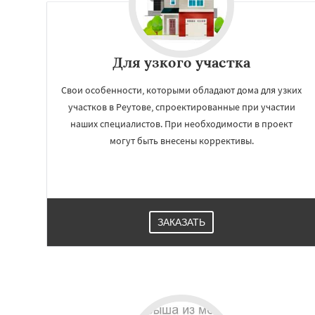
Для узкого участка
Свои особенности, которыми обладают дома для узких
участков в Реутове, спроектированные при участии
наших специалистов. При необходимости в проект
могут быть внесены коррективы.
Работае
регио
ЗАКАЗАТЬ
Рошаль
Рузф
Се
Солнечногорск
К
Фрязино
Химк
Чехов
Шатура
Электросталь
Эл