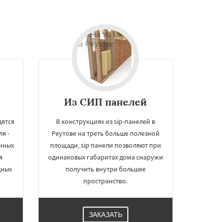
ы
Из СИП панелей
дятся
В конструкциях из sip-панелей в
я -
Реутове на треть больше полезной
нных
площади, sip панели позволяют при
я
одинаковых габаритах дома снаружи
дных
получить внутри большее
пространство.
ЗАКАЗАТЬ