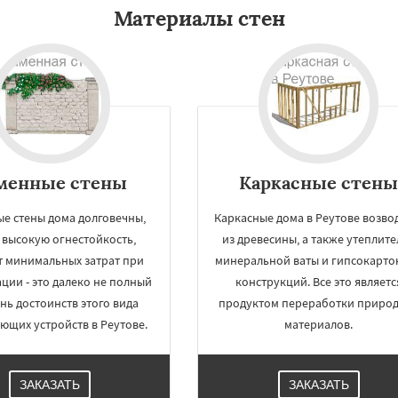
Материалы стен
менные стены
Каркасные стен
е стены дома долговечны,
Каркасные дома в Реутове возво
 высокую огнестойкость,
из древесины, а также утеплител
т минимальных затрат при
минеральной ваты и гипсокарто
ации - это далеко не полный
конструкций. Все это являетс
нь достоинств этого вида
продуктом переработки приро
ющих устройств в Реутове.
материалов.
ЗАКАЗАТЬ
ЗАКАЗАТЬ