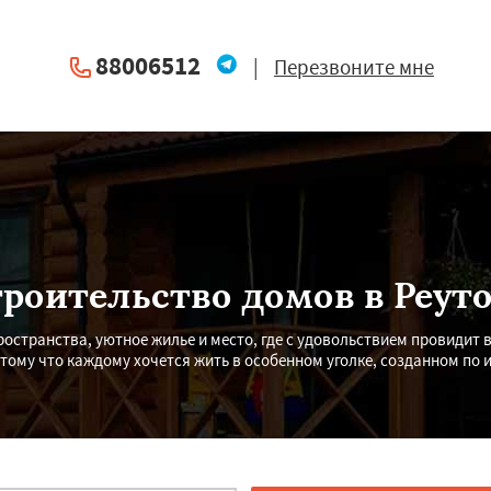
88006512
|
Перезвоните мне
роительство домов в Реут
ространства, уютное жилье и место, где с удовольствием провидит 
тому что каждому хочется жить в особенном уголке, созданном по 