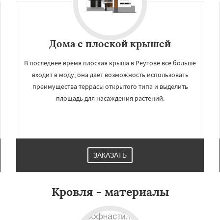
Дома с плоской крышей
В последнее время плоская крыша в Реутове все больше
входит в моду, она дает возможность использовать
преимущества террасы открытого типа и выделить
площадь для насаждения растений.
×
×
м по
УЗНАТЬ ПОДРОБНЕЕ
нам
ЗАКАЗАТЬ
ргиев Посад
Серпухов
упавна
Ступино
Талдом
Кровля - материалы
и
Хотьково
Черноголовка
Щелково
Электрогорск
ектроугли
Яхрома