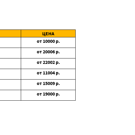
ЦЕНА
от
10000
р.
от
20006
р.
от
22002
р.
от
11004
р.
от
15009
р.
от
19000
р.