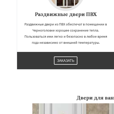
Раздвижные двери ПВХ
Раздвижные двери из ПВХ обеспечат в помещении в
Черноголовке хорошее сохранение тепла.
Пользоваться ими легко и безопасно в любое время
года независимо от внешней температуры.
ЗАКАЗАТЬ
Работае
регио
Чехов
Шатура
Двери для ва
Электросталь
Эл
Андреево
Белоо
Большие Вязем
Восход
Деденев