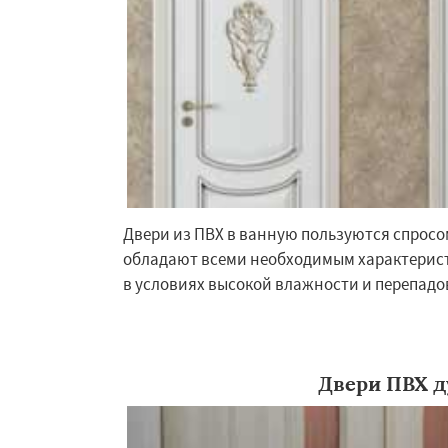
Запрудная
Заре
Измайлово
Икш
Лесной
Лесной Г
Лотошино
Мала
Михнево
Монин
Некрасовское
О
Правдинский
Ре
Двери из ПВХ в ванную пользуются спросом
обладают всеми необходимым характерис
в условиях высокой влажности и перепадо
Двери ПВХ д