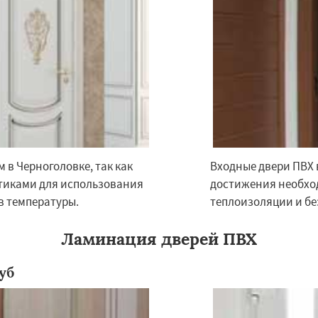
чье
Зеленоградск
Даю согласие на обработку персональных данных
а
Ильинский
Красково
ородок
Лопатино
ховка
Менделеевск
о
Нахабино
бухово
Октябрьский
шетниково
Родники
 в Черноголовке, так как
Входные двери ПВХ 
тиками для использования
достижения необход
в температуры.
теплоизоляции и бе
Ламинация дверей ПВХ
уб