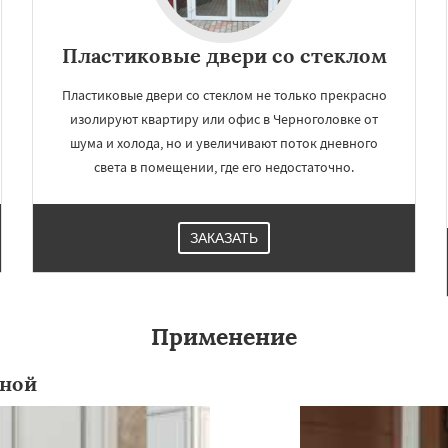
Пластиковые двери со стеклом
Пластиковые двери со стеклом не только прекрасно
изолируют квартиру или офис в Черноголовке от
шума и холода, но и увеличивают поток дневного
света в помещении, где его недостаточно.
ЗАКАЗАТЬ
×
×
м по
УЗНАТЬ ПОДРОБНЕЕ
нам
Применение
Щелково
Электрогорск
нной
ектроугли
Яхрома
мут
Бобров
Богородское
ы
Быково
Вербилки
о
Жилево
Загорянский