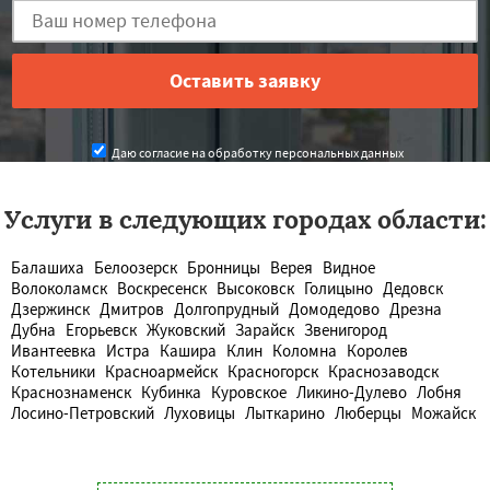
Даю согласие на обработку персональных данных
Услуги в следующих городах области:
Балашиха
Белоозерск
Бронницы
Верея
Видное
Волоколамск
Воскресенск
Высоковск
Голицыно
Дедовск
Дзержинск
Дмитров
Долгопрудный
Домодедово
Дрезна
Дубна
Егорьевск
Жуковский
Зарайск
Звенигород
Ивантеевка
Истра
Кашира
Клин
Коломна
Королев
Котельники
Красноармейск
Красногорск
Краснозаводск
Краснознаменск
Кубинка
Куровское
Ликино-Дулево
Лобня
Лосино-Петровский
Луховицы
Лыткарино
Люберцы
Можайск