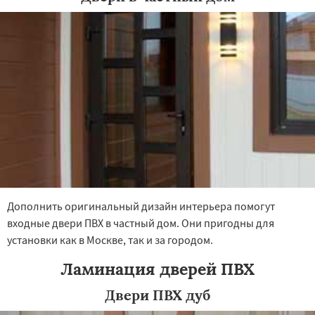
×
×
Работаем по
УЗНАТЬ ПОДРОБНЕЕ
регионам
Балашиха
Белоозерск
Бронницы
Верея
Видное
Волоколамск
Воскресенск
Высоковск
Голицыно
Дедовск
Дзержинск
Дмитров
Долгопрудный
Дополнить оригинальный дизайн интерьера помогут
Домодедово
Дрезна
Дубна
Егорьевск
входные двери ПВХ в частный дом. Они пригодны для
Жуковский
Зарайск
Звенигород
Даю согласие на обработку персональных данных
установки как в Москве, так и за городом.
Ивантеевка
Истра
Кашира
Клин
Коломна
Королев
Котельники
Ламинация дверей ПВХ
Красноармейск
Красногорск
Краснозаводск
Краснознаменск
Двери ПВХ дуб
Кубинка
Куровское
Ликино-Дулево
Лобня
Лосино-Петровский
Луховицы