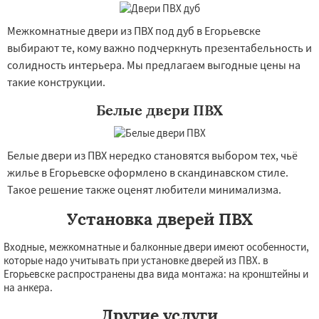
Кубинка
Куровское
Ликино-Дулево
Лобня
Лосино-Петровский
Луховицы
Лыткарино
Люберцы
Можайск
Мытищи
Межкомнатные двери из ПВХ под дуб в Егорьевске
Наро-Фоминск
Ногинск
Одинцово
выбирают те, кому важно подчеркнуть презентабельность и
Озеры
Орехово-Зуево
солидность интерьера. Мы предлагаем выгодные цены на
Павловский Посад
Пересвет
Подольск
Протвино
Пушкино
Пущино
Раменское
такие конструкции.
Реутов
Рошаль
Рузф
Сергиев Посад
Белые двери ПВХ
Белые двери из ПВХ нередко становятся выбором тех, чьё
жилье в Егорьевске оформлено в скандинавском стиле.
Такое решение также оценят любители минимализма.
Установка дверей ПВХ
Входные, межкомнатные и балконные двери имеют особенности,
которые надо учитывать при установке дверей из ПВХ. в
Егорьевске распространены два вида монтажа: на кронштейны и
на анкера.
Другие услуги