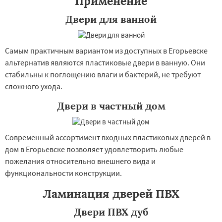
Применение
Двери для ванной
Самым практичным вариантом из доступных в Егорьевске
альтернатив являются пластиковые двери в ванную. Они
стабильны к поглощению влаги и бактерий, не требуют
сложного ухода.
Двери в частный дом
×
×
Работаем по
УЗНАТЬ ПОДРОБНЕЕ
Современный ассортимент входных пластиковых дверей в
регионам
дом в Егорьевске позволяет удовлетворить любые
пожелания относительно внешнего вида и
функциональности конструкции.
Жуковский
Зарайск
Звенигород
Ивантеевка
Истра
Кашира
Клин
Ламинация дверей ПВХ
Коломна
Королев
Котельники
Красноармейск
Красногорск
Двери ПВХ дуб
Краснозаводск
Краснознаменск
Даю согласие на обработку персональных данных