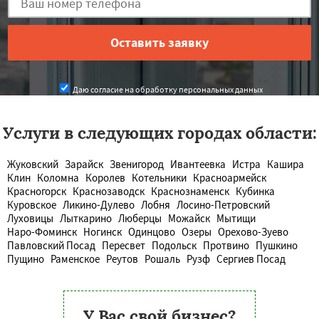
Даю согласие на обработку персональных данных
Услуги в следующих городах области:
Жуковский
Зарайск
Звенигород
Ивантеевка
Истра
Кашира
Клин
Коломна
Королев
Котельники
Красноармейск
Красногорск
Краснозаводск
Краснознаменск
Кубинка
Куровское
Ликино-Дулево
Лобня
Лосино-Петровский
Луховицы
Лыткарино
Люберцы
Можайск
Мытищи
Наро-Фоминск
Ногинск
Одинцово
Озеры
Орехово-Зуево
Павловский Посад
Пересвет
Подольск
Протвино
Пушкино
Пущино
Раменское
Реутов
Рошаль
Рузф
Сергиев Посад
У Вас свой бизнес?