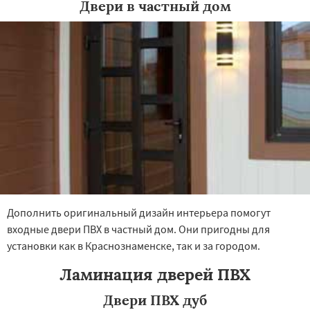
Двери в частный дом
×
×
Работаем по
УЗНАТЬ ПОДРОБНЕЕ
регионам
Кубинка
Куровское
Ликино-Дулево
Лобня
Лосино-Петровский
Луховицы
Лыткарино
Люберцы
Можайск
Мытищи
Наро-Фоминск
Ногинск
Одинцово
Дополнить оригинальный дизайн интерьера помогут
Озеры
Орехово-Зуево
входные двери ПВХ в частный дом. Они пригодны для
Павловский Посад
Пересвет
Подольск
Даю согласие на обработку персональных данных
Протвино
Пушкино
Пущино
Раменское
установки как в Краснознаменске, так и за городом.
Реутов
Рошаль
Рузф
Сергиев Посад
Серпухов
Солнечногорск
Купавна
Ламинация дверей ПВХ
Ступино
Талдом
Фрязино
Химки
Хотьково
Черноголовка
Чехов
Шатура
Двери ПВХ дуб
Щелково
Электрогорск
Электросталь