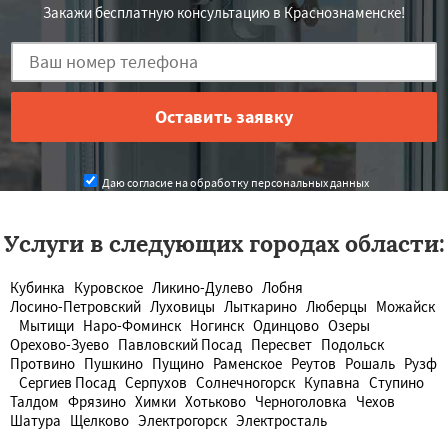
Закажи бесплатную консультацию в Краснознаменске!
Даю согласие на обработку персональных данных
Услуги в следующих городах области:
Кубинка
Куровское
Ликино-Дулево
Лобня
Лосино-Петровский
Луховицы
Лыткарино
Люберцы
Можайск
Мытищи
Наро-Фоминск
Ногинск
Одинцово
Озеры
Орехово-Зуево
Павловский Посад
Пересвет
Подольск
Протвино
Пушкино
Пущино
Раменское
Реутов
Рошаль
Рузф
Сергиев Посад
Серпухов
Солнечногорск
Купавна
Ступино
Талдом
Фрязино
Химки
Хотьково
Черноголовка
Чехов
Шатура
Щелково
Электрогорск
Электросталь