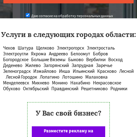
Даю согласие на обработку персональных данных
Услуги в следующих городах области:
Чехов
Шатура
Щелково
Электрогорск
Электросталь
Электроугли
Яхрома
Андреево
Белоомут
Бобров
Богородское
Большие Вяземы
Быково
Вербилки
Восход
Деденево
Жилево
Загорянский
Запрудная
Заречье
Зеленоградск
Измайлово
Икша
Ильинский
Красково
Лесной
Лесной Городок
Лопатино
Лотошино
Малаховка
Менделеевск
Михнево
Монино
Нахабино
Некрасовское
Обухово
Октябрьский
Правдинский
Решетниково
Родники
У Вас свой бизнес?
Разместите рекламу на