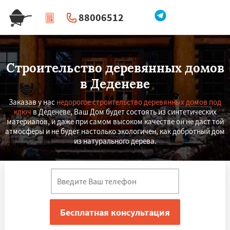
88006512
|
Перезвоните мне
Строительство деревянных домов
в Деденеве
Заказав у нас
недорогое строительство деревянных домов под
ключ
в Деденеве, Ваш Дом будет состоять из синтетических
материалов, и даже при самом высоком качестве он не даст той
атмосферы и не будет настолько экологичен, как добротный дом
из натурального дерева.