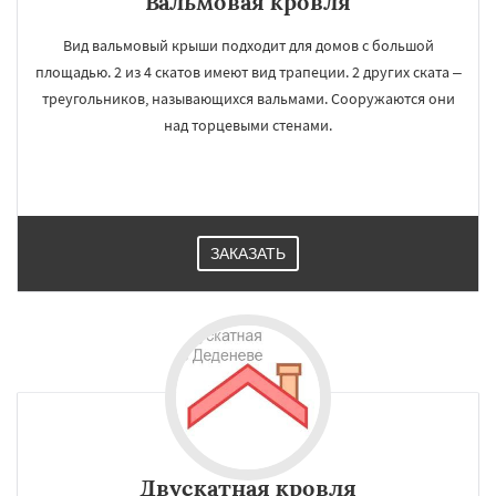
Вальмовая кровля
Вид вальмовый крыши подходит для домов с большой
площадью. 2 из 4 скатов имеют вид трапеции. 2 других ската –
треугольников, называющихся вальмами. Сооружаются они
×
×
над торцевыми стенами.
Работаем по
УЗНАТЬ ПОДРОБНЕЕ
регионам
Жилево
Загорянский
Запрудная
Заречье
Зеленоградск
Измайлово
ЗАКАЗАТЬ
Икша
Ильинский
Красково
Лесной
Лесной Городок
Лопатино
Лотошино
Малаховка
Менделеевск
Михнево
Монино
Нахабино
Некрасовское
Даю согласие на обработку персональных данных
Обухово
Октябрьский
Правдинский
Решетниково
Родники
Свердловск
Северный
Софрино
Томилино
Тучково
Уваровка
Удельная
Фосфоритный
Фряново
Хорлово
Черкизово
Черусти
Шаховская
Двускатная кровля