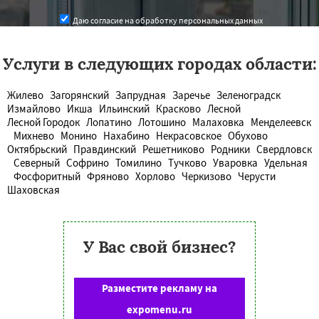
Даю согласие на обработку персональных данных
Услуги в следующих городах области:
Жилево
Загорянский
Запрудная
Заречье
Зеленоградск
Измайлово
Икша
Ильинский
Красково
Лесной
Лесной Городок
Лопатино
Лотошино
Малаховка
Менделеевск
Михнево
Монино
Нахабино
Некрасовское
Обухово
Октябрьский
Правдинский
Решетниково
Родники
Свердловск
Северный
Софрино
Томилино
Тучково
Уваровка
Удельная
Фосфоритный
Фряново
Хорлово
Черкизово
Черусти
Шаховская
У Вас свой бизнес?
Разместите рекламу на
expomenu.ru