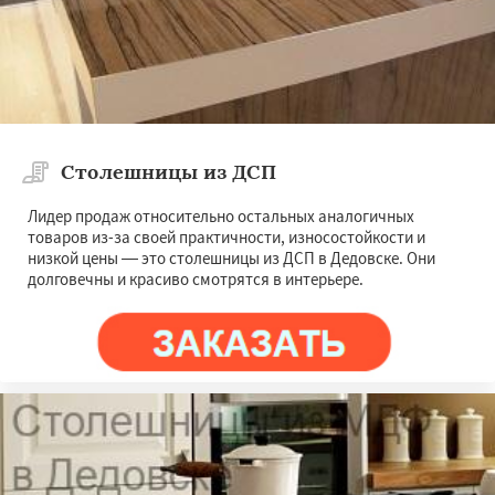
Коломна
Королев
Котельники
Красноармейск
Красногорск
Даю согласие на обработку персональных данных
Краснозаводск
Краснознаменск
Кубинка
Куровское
Ликино-Дулево
Лобня
Лосино-Петровский
Луховицы
Лыткарино
Люберцы
Можайск
Мытищи
Наро-Фоминск
Ногинск
Одинцово
Озеры
Орехово-Зуево
Столешницы из ДСП
Павловский Посад
Пересвет
Подольск
Протвино
Лидер продаж относительно остальных аналогичных
товаров из-за своей практичности, износостойкости и
низкой цены — это столешницы из ДСП в Дедовске. Они
долговечны и красиво смотрятся в интерьере.