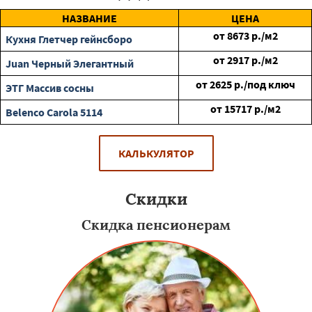
НАЗВАНИЕ
ЦЕНА
от
8673
р./м2
Кухня Глетчер гейнсборо
от
2917
р./м2
Juan Черный Элегантный
от
2625
р./под ключ
ЭТГ Массив сосны
от
15717
р./м2
Belenco Carola 5114
КАЛЬКУЛЯТОР
Скидки
Скидка пенсионерам