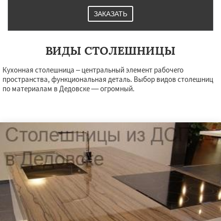
ЗАКАЗАТЬ
ВИДЫ СТОЛЕШНИЦЫ
Кухонная столешница – центральный элемент рабочего
пространства, функциональная деталь. Выбор видов столешниц
по материалам в Дедовске — огромный.
×
×
Работаем по
УЗНАТЬ ПОДРОБНЕЕ
регионам
Дзержинск
Дмитров
Долгопрудный
Домодедово
Дрезна
Дубна
Егорьевск
Жуковский
Зарайск
Звенигород
Ивантеевка
Истра
Кашира
Клин