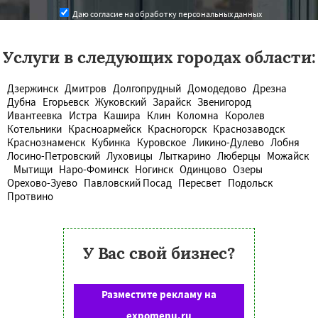
Даю согласие на обработку персональных данных
Услуги в следующих городах области:
Дзержинск
Дмитров
Долгопрудный
Домодедово
Дрезна
Дубна
Егорьевск
Жуковский
Зарайск
Звенигород
Ивантеевка
Истра
Кашира
Клин
Коломна
Королев
Котельники
Красноармейск
Красногорск
Краснозаводск
Краснознаменск
Кубинка
Куровское
Ликино-Дулево
Лобня
Лосино-Петровский
Луховицы
Лыткарино
Люберцы
Можайск
Мытищи
Наро-Фоминск
Ногинск
Одинцово
Озеры
Орехово-Зуево
Павловский Посад
Пересвет
Подольск
Протвино
У Вас свой бизнес?
Разместите рекламу на
expomenu.ru