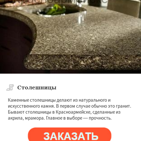
Ликино-Дулево
Лобня
Лосино-Петровский
Луховицы
Лыткарино
Люберцы
Можайск
Мытищи
Наро-Фоминск
Ногинск
Одинцово
Даю согласие на обработку персональных данных
Озеры
Орехово-Зуево
Павловский Посад
Пересвет
Подольск
Протвино
Пушкино
Пущино
Раменское
Реутов
Рошаль
Рузф
Сергиев Посад
Серпухов
Солнечногорск
Купавна
Ступино
Талдом
Фрязино
Химки
Хотьково
Черноголовка
Чехов
Шатура
Столешницы
Каменные столешницы делают из натурального и
искусственного камня. В первом случае обычно это гранит.
Бывают столешницы в Красноармейске, сделанные из
акрила, мрамора. Главное в выборе — прочность.