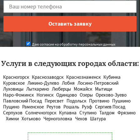
Даю согласие на обработку персональных данных
Услуги в следующих городах области:
Красногорск
Краснозаводск
Краснознаменск
Кубинка
Куровское
Ликино-Дулево
Лобня
Лосино-Петровский
Луховицы
Лыткарино
Люберцы
Можайск
Мытищи
Наро-Фоминск
Ногинск
Одинцово
Озеры
Орехово-Зуево
Павловский Посад
Пересвет
Подольск
Протвино
Пушкино
Пущино
Раменское
Реутов
Рошаль
Рузф
Сергиев Посад
Серпухов
Солнечногорск
Купавна
Ступино
Талдом
Фрязино
Химки
Хотьково
Черноголовка
Чехов
Шатура