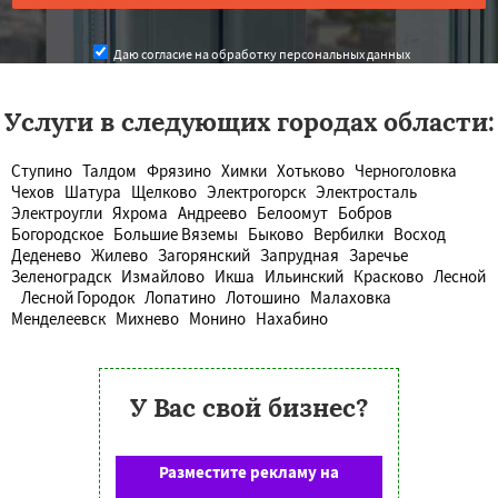
Даю согласие на обработку персональных данных
Услуги в следующих городах области:
Ступино
Талдом
Фрязино
Химки
Хотьково
Черноголовка
Чехов
Шатура
Щелково
Электрогорск
Электросталь
Электроугли
Яхрома
Андреево
Белоомут
Бобров
Богородское
Большие Вяземы
Быково
Вербилки
Восход
Деденево
Жилево
Загорянский
Запрудная
Заречье
Зеленоградск
Измайлово
Икша
Ильинский
Красково
Лесной
Лесной Городок
Лопатино
Лотошино
Малаховка
Менделеевск
Михнево
Монино
Нахабино
У Вас свой бизнес?
Разместите рекламу на