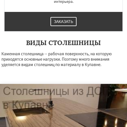
интерьера.
ЗАКАЗАТЬ
ВИДЫ СТОЛЕШНИЦЫ
Каменная столешница -- рабочая поверхность, на которую
приходятся основные нагрузки. Поэтому много внимания
уделяется видам столешниц по материалу в Купавне.
×
×
Работаем по
УЗНАТЬ ПОДРОБНЕЕ
регионам
Ступино
Талдом
Фрязино
Химки
Хотьково
Черноголовка
Чехов
Шатура
Щелково
Электрогорск
Электросталь