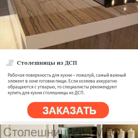
Электроугли
Яхрома
Андреево
Белоомут
Бобров
Богородское
Большие Вяземы
Быково
Вербилки
Даю согласие на обработку персональных данных
Восход
Деденево
Жилево
Загорянский
Запрудная
Заречье
Зеленоградск
Измайлово
Икша
Ильинский
Красково
Лесной
Лесной Городок
Лопатино
Лотошино
Малаховка
Менделеевск
Михнево
Монино
Нахабино
Столешницы из ДСП
Рабочая поверхность для кухни – пожалуй, самый важный
элемент в зоне готовки пищи. Если хозяева аккуратно
обращаются с утварью, то специалисты рекомендуют
купить для кухни столешницы из ДСП.