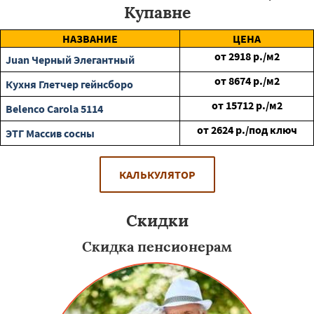
Купавне
НАЗВАНИЕ
ЦЕНА
от
2918
р./м2
Juan Черный Элегантный
от
8674
р./м2
Кухня Глетчер гейнсборо
от
15712
р./м2
Belenco Carola 5114
от
2624
р./под ключ
ЭТГ Массив сосны
КАЛЬКУЛЯТОР
Скидки
Скидка пенсионерам