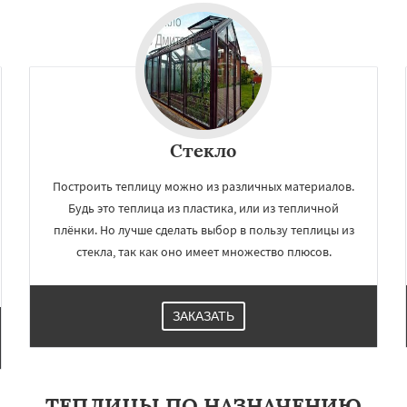
Краснознаменск
Кубинка
Даю согласие на обработку персональных данных
ино-Дулево
Лобня
ий
Луховицы
Лыткарино
йск
Мытищи
огинск
Одинцово
Озеры
Павловский Посад
ьск
Протвино
Пушкино
Стекло
Построить теплицу можно из различных материалов.
Будь это теплица из пластика, или из тепличной
плёнки. Но лучше сделать выбор в пользу теплицы из
стекла, так как оно имеет множество плюсов.
ЗАКАЗАТЬ
ТЕПЛИЦЫ ПО НАЗНАЧЕНИЮ