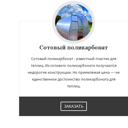
Краснозаводск
Куровское
Лик
Лосино-Петровск
Люберцы
Можа
Наро-Фоминск
Н
Орехово-Зуево
Пересвет
Подол
Пущино
Сотовый поликарбонат
Сотовый поликарбонат - известный пластик для
теплиц. Из сотового поликарбоната получаются
недорогие конструкции. Но приемлемая цена — не
единственное достоинство поликарбоната для
теплиц.
ЗАКАЗАТЬ