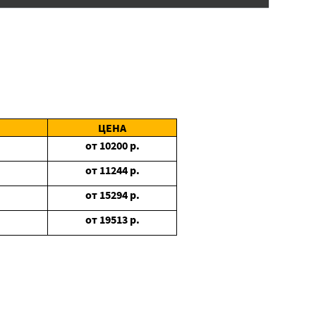
ЦЕНА
от
10200
р.
от
11244
р.
от
15294
р.
от
19513
р.