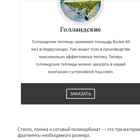
Голландские
Голландские теплицы занимают площадь более 60
км2 в Нидерландах. Там знают толк в производстве
максимально эффективных теплиц. Теперь
голландские теплицы можно заказать в нашей
компании с установкой под ключ.
Работае
ЗАКАЗАТЬ
регио
Долгопрудный
Д
Дубна
Егорьевск
Звенигород
Ива
Стекло, плёнка и сотовый поликарбонат — это три материа
Клин
Коломна
фрагменты необходимого размера.
Красноармейск