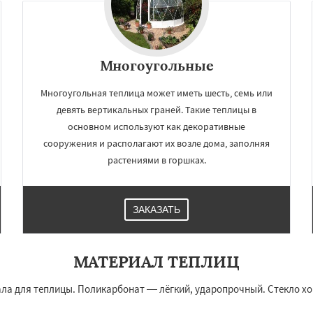
Многоугольные
Многоугольная теплица может иметь шесть, семь или
девять вертикальных граней. Такие теплицы в
основном используют как декоративные
сооружения и располагают их возле дома, заполняя
растениями в горшках.
×
×
м по
УЗНАТЬ ПОДРОБНЕЕ
ЗАКАЗАТЬ
нам
омодедово
Дрезна
МАТЕРИАЛ ТЕПЛИЦ
Жуковский
Зарайск
нтеевка
Истра
Кашира
ла для теплицы. Поликарбонат — лёгкий, ударопрочный. Стекло хор
Королев
Котельники
Красногорск