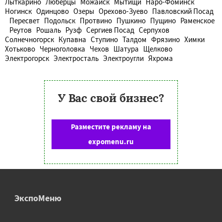
Лыткарино
Люберцы
Можайск
Мытищи
Наро-Фоминск
Ногинск
Одинцово
Озеры
Орехово-Зуево
Павловский Посад
Пересвет
Подольск
Протвино
Пушкино
Пущино
Раменское
Реутов
Рошаль
Рузф
Сергиев Посад
Серпухов
Солнечногорск
Купавна
Ступино
Талдом
Фрязино
Химки
Хотьково
Черноголовка
Чехов
Шатура
Щелково
Электрогорск
Электросталь
Электроугли
Яхрома
У Вас свой бизнес?
Разместите рекламу на
expomenu.ru
ЭкспоМеню