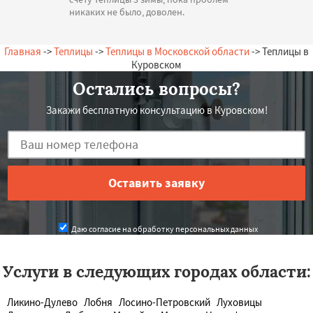
никаких не было, доволен.
— А. Олегович, 17.07.2026
Россия, Куровское, Зеленая, 13
Главная
->
Теплицы
->
Теплицы в Московской области
-> Теплицы в
Куровском
Остались вопросы?
Закажи бесплатную консультацию в Куровском!
Даю согласие на обработку персональных данных
Услуги в следующих городах области:
Ликино-Дулево
Лобня
Лосино-Петровский
Луховицы