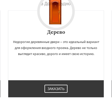
Краснознаменск
Кубинка
Даю согласие на обработку персональных данных
ино-Дулево
Лобня
ий
Луховицы
Лыткарино
йск
Мытищи
огинск
Одинцово
Озеры
Павловский Посад
Дерево
ьск
Протвино
Пушкино
ое
Недорогие деревянные двери – это идеальный вариант
для оформления входного проема. Дерево не только
выглядит красиво, дорого и имеет свою историю.
ЗАКАЗАТЬ