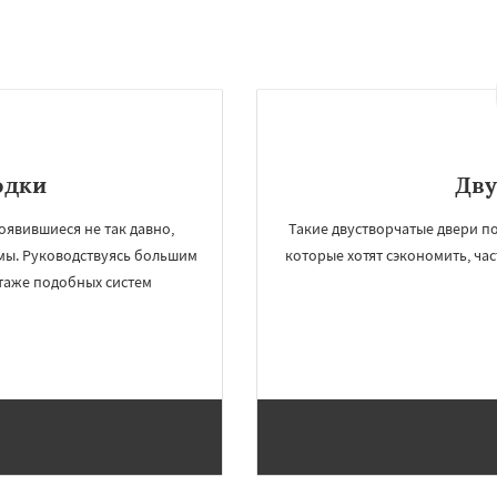
одки
Дву
оявившиеся не так давно,
Такие двустворчатые двери по
мы. Руководствуясь большим
которые хотят сэкономить, час
таже подобных систем