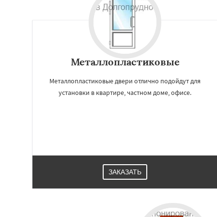
Краснозаводск
Куровское
Лик
Лосино-Петровск
Люберцы
Можа
Наро-Фоминск
Н
Орехово-Зуево
Металлопластиковые
Пересвет
Подол
Пущино
Раменск
Металлопластиковые двери отлично подойдут для
установки в квартире, частном доме, офисе.
ЗАКАЗАТЬ