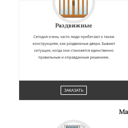
Раздвижные
Сегодня очень часто люди прибегают к таким
конструкциям, как раздвижные двери. Бывают
ситуации, когда они становятся единственно
правильным и оправданным решением.
Работае
регио
ЗАКАЗАТЬ
Домодедово
Дре
Жуковский
Зара
Ма
Ивантеевка
Ист
Коломна
Короле
Красноармейск