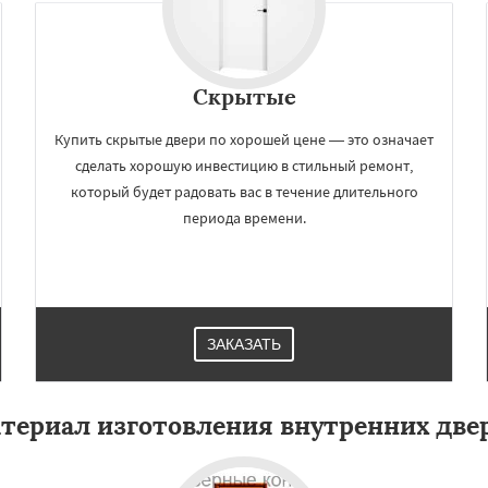
Скрытые
Купить скрытые двери по хорошей цене — это означает
сделать хорошую инвестицию в стильный ремонт,
который будет радовать вас в течение длительного
периода времени.
×
×
м по
УЗНАТЬ ПОДРОБНЕЕ
нам
ЗАКАЗАТЬ
зна
Дубна
Егорьевск
йск
Звенигород
териал изготовления внутренних две
ра
Кашира
Клин
в
Котельники
Красногорск